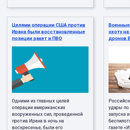
Целями операции США против
Военные
Ирана были восстановленные
охоту на
позиции ракет и ПВО
дронов 
Одними из главных целей
Российск
операции американских
удары по
вооруженных сил, проведенной
запуска 
против Ирана в ночь на
беспилот
воскресенье, были его
газете «