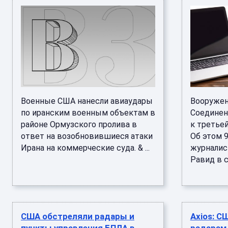
Военные США нанесли авиаудары
Вооружен
по иранским военным объектам в
Соединен
районе Ормузского пролива в
к третьей
ответ на возобновившиеся атаки
Об этом 
Ирана на коммерческие суда. & ...
журналист
Равид в со
США обстреляли радары и
Axios: С