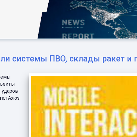
ли системы ПВО, склады ракет и 
темы
бъекты
 ударов
ал Axios