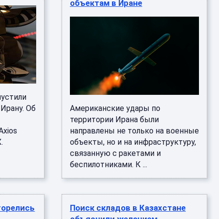
объектам в Иране
пустили
Ирану. Об
Американские удары по
территории Ирана были
Axios
направлены не только на военные
.
объекты, но и на инфраструктуру,
связанную с ракетами и
беспилотниками. К ...
горелись
Поиск складов в Казахстане