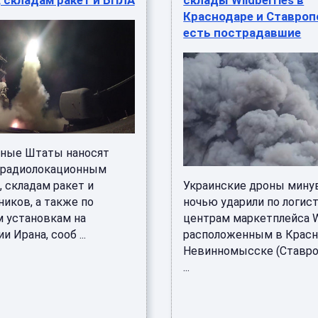
 складам ракет и БПЛА
склады Wildberries в
Краснодаре и Ставроп
есть пострадавшие
ные Штаты наносят
 радиолокационным
 складам ракет и
Украинские дроны мин
иков, а также по
ночью ударили по логис
 установкам на
центрам маркетплейса Wi
и Ирана, сооб ...
расположенным в Красн
Невинномысске (Ставр
...