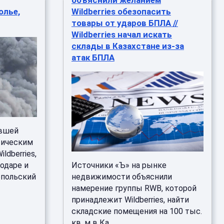
объяснили желанием
олье,
Wildberries обезопасить
товары от ударов БПЛА //
Wildberries начал искать
склады в Казахстане из-за
атак БПЛА
увшей
тическим
ldberries,
одаре и
Источники «Ъ» на рынке
опольский
недвижимости объяснили
намерение группы RWB, которой
принадлежит Wildberries, найти
складские помещения на 100 тыс.
кв. м в Ка ...