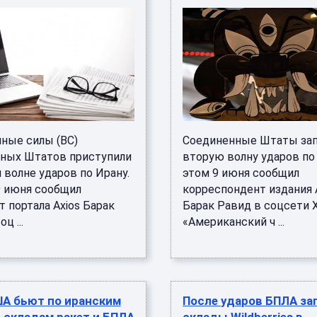
ные силы (ВС)
Соединенные Штаты за
ных Штатов приступили
вторую волну ударов по 
 волне ударов по Ирану.
этом 9 июня сообщил
9 июня сообщил
корреспондент издания 
 портала Axios Барак
Барак Равид в соцсети X
ц ...
«Американский ч ...
ША бьют по иранским
После ударов БПЛА за