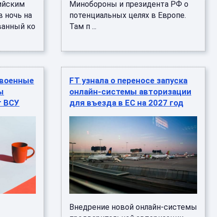
сийским
Минобороны и президента РФ о
в ночь на
потенциальных целях в Европе.
ванный ко
Там п ...
 военные
FT узнала о переносе запуска
ы
онлайн-системы авторизации
т ВСУ
для въезда в ЕС на 2027 год
Внедрение новой онлайн-системы