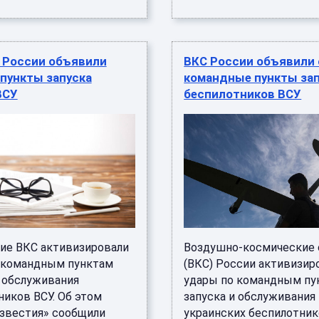
 России объявили
ВКС России объявили 
 пункты запуска
командные пункты за
ВСУ
беспилотников ВСУ
ие ВКС активизировали
Воздушно-космические
 командным пунктам
(ВКС) России активизир
и обслуживания
удары по командным пу
ников ВСУ. Об этом
запуска и обслуживания
Известия» сообщили
украинских беспилотник