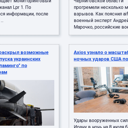
бщает мониторинговый
Черниговской области
канал Lpr 1. По
прогремели несколько 
я информации, после
взрывов. Как пояснил aif
..
военный эксперт Андре
Марочко, российские вое
 раскрыл возможные
Axios узнало о масшта
пуска украинских
ночных ударов США по
ламинго" по
рам
Удары вооруженных сил
Ирану в ночь на 8 июля 