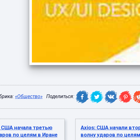
брика:
«Общество»
Поделиться:
С США начала третью
Axios: США начали вто
аров по целям в Иране
волну ударов по целям