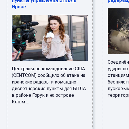
пункты управления БПЛА в
радарам,
Иране
Соединён
Центральное командование США
удары по
(CENTCOM) сообщило об атаке на
станциям,
иранские радары и командно-
беспилотн
диспетчерские пункты для БПЛА
пусковым
в районе Горук и на острове
территори
Кешм ...