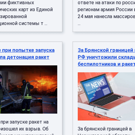
нии фиктивных
ответе на атаки по рос
ических карт из Единой
регионам армия России 
зированной
24 мая нанесла массиро
онной системы т ...
...
 при попытке запуска
За Брянской границей
ла детонация ракет
РФ уничтожили склад
беспилотников и раке
при запуске ракет на
изошел их взрыв. Об
За брянской границей в