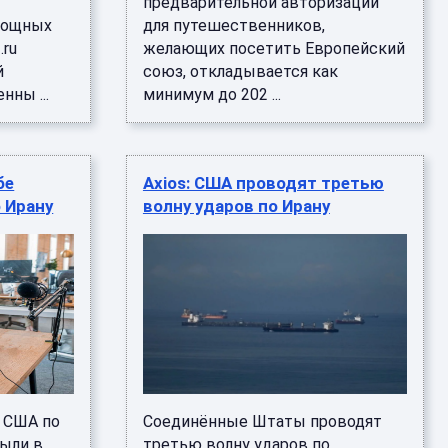
предварительной авторизации
мощных
для путешественников,
.ru
желающих посетить Европейский
й
союз, откладывается как
нны ...
минимум до 202 ...
бе
Axios: США проводят третью
 Ирану
волну ударов по Ирану
 США по
Соединённые Штаты проводят
были в
третью волну ударов по