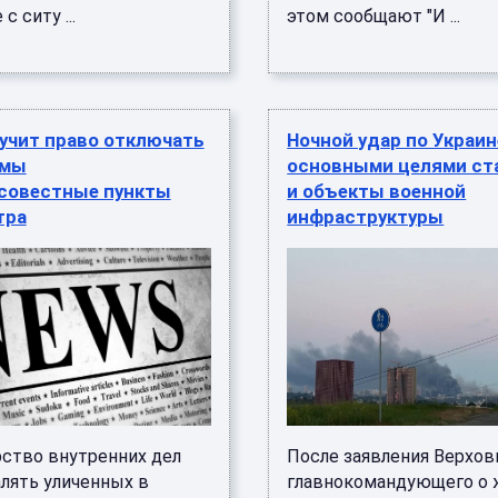
с ситу ...
этом сообщают "И ...
учит право отключать
Ночной удар по Украин
емы
основными целями ст
совестные пункты
и объекты военной
тра
инфраструктуры
ство внутренних дел
После заявления Верхов
алять уличенных в
главнокомандующего о