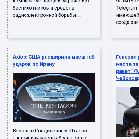
комплектующие для украинских
этом соо
беспилотников и средств
Telegram-
радиоэлектронной борьбы. ...
имеющейс
схода рак .
Axios: США расширили масштаб
Генерал
ударов по Ирану
места за
ракет "Ф
Чебокса
Военные Соединённых Штатов
расширили масштаб ударов по