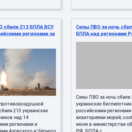
О сбили 213 БПЛА ВСУ
Силы ПВО за ночь сби
ийскими регионами за
БПЛА над регионами Р
Силы ПВО за ночь сбили
противовоздушной
украинских беспилотник
сбили 213 украинских
российскими регионами
ников над 14
акваториями морей, соо
ими регионами и
июня в министерстве о
ями Азовского и Чёрного
РФ. БПЛА с ...