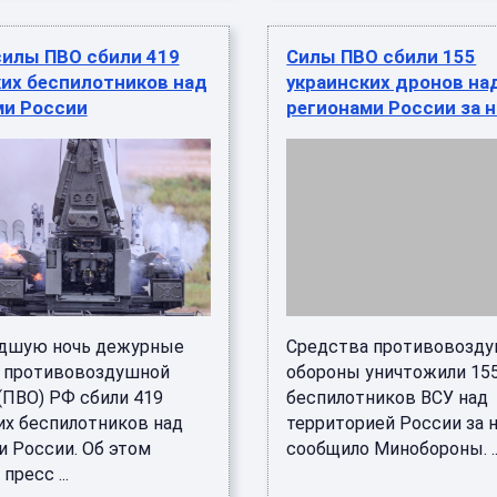
силы ПВО сбили 419
Силы ПВО сбили 155
ких беспилотников над
украинских дронов на
ми России
регионами России за 
дшую ночь дежурные
Средства противовозд
 противовоздушной
обороны уничтожили 15
(ПВО) РФ сбили 419
беспилотников ВСУ над
их беспилотников над
территорией России за н
и России. Об этом
сообщило Минобороны. ..
пресс ...