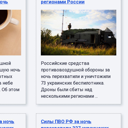
ночь
регионами России
ушной
Российские средства
вшую ночь
противовоздушной обороны за
лотных
ночь перехватили и уничтожили
в небе
73 украинских беспилотника.
. Об этом
Дроны были сбиты над
несколькими регионами ...
а ночь
Силы ПВО РФ за ночь