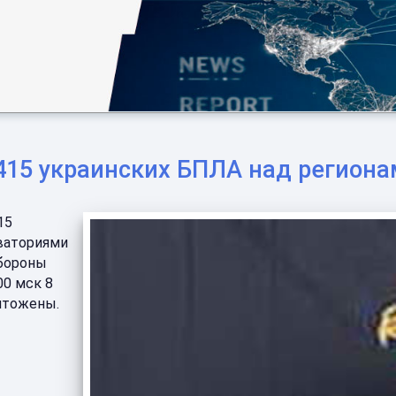
415 украинских БПЛА над регион
15
кваториями
обороны
00 мск 8
чтожены.