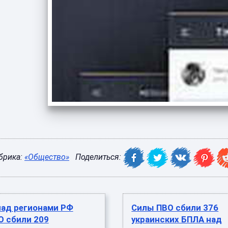
брика:
«Общество»
Поделиться:
над регионами РФ
Силы ПВО сбили 376
О сбили 209
украинских БПЛА над