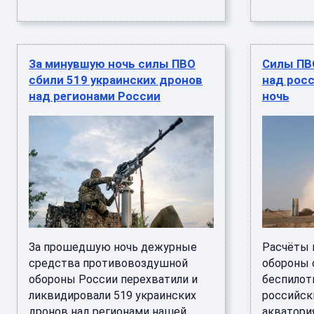
За минувшую ночь силы ПВО
Силы ПВ
сбили 519 украинских дронов
над росс
над регионами России
ночь
За прошедшую ночь дежурные
Расчёты 
средства противовоздушной
обороны 
обороны России перехватили и
беспилот
ликвидировали 519 украинских
российск
дронов над регионами нашей
акватори