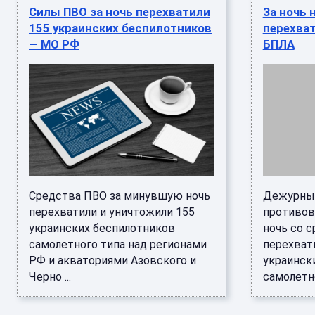
Силы ПВО за ночь перехватили
За ночь 
155 украинских беспилотников
перехват
— МО РФ
БПЛА
Средства ПВО за минувшую ночь
Дежурны
перехватили и уничтожили 155
противов
украинских беспилотников
ночь со с
самолетного типа над регионами
перехват
РФ и акваториями Азовского и
украинск
Черно ...
самолетно