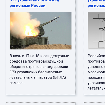
379 украинских БПЛА над
украинс
регионами России
региона
В ночь с 17 на 18 июля дежурные
Российск
средства противовоздушной
противов
обороны страны ликвидировали
успешно 
379 украинских беспилотных
массиров
летательных аппаратов (БПЛА)
перехват
самоле ...
украинск
летательны