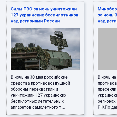
Силы ПВО за ночь уничтожили
Минобор
127 украинских беспилотников
за ночь 
над регионами России
над рег
В ночь на 30 мая российские
В ночь на
средства противовоздушной
противов
обороны перехватили и
пресекли
уничтожили 127 украинских
украинск
беспилотных летательных
регионах
аппаратов самолетного т ...
РФ.По дан