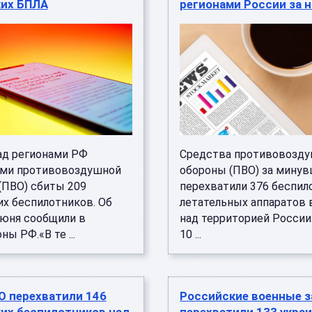
ких БПЛА
регионами России за 
над регионами РФ
Средства противовозд
ми противовоздушной
обороны (ПВО) за мину
(ПВО) сбиты 209
перехватили 376 беспи
их беспилотников. Об
летательных аппаратов 
июня сообщили в
над территорией России
ы РФ.«В те ...
10 ...
О перехватили 146
Российские военные з