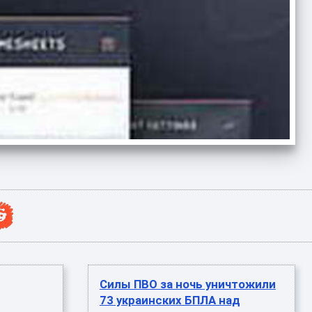
Силы ПВО за ночь уничтожили
73 украинских БПЛА над