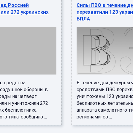
над Россией
Силы ПВО в течение д
или 272 украинских
перехватили 123 укра
БПЛА
е средства
В течение дня дежурны
оздушной обороны в
средствами ПВО перехв
реды на четверг
уничтожены 123 украин
или и уничтожили 272
беспилотных летательн
их беспилотника
аппарата самолетного ти
го типа, сообщило ...
регионами, со ...