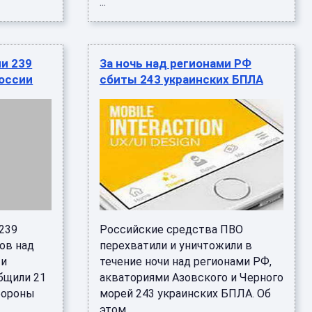
...
ли 239
За ночь над регионами РФ
оссии
сбиты 243 украинских БПЛА
 239
Российские средства ПВО
ов над
перехватили и уничтожили в
 и
течение ночи над регионами РФ,
бщили 21
акваториями Азовского и Черного
бороны
морей 243 украинских БПЛА. Об
этом ...