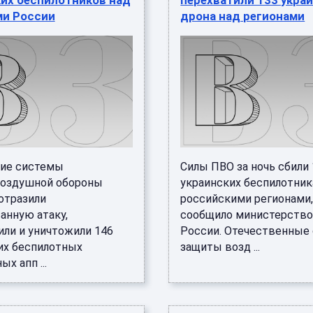
ких беспилотников над
перехватили 133 укра
ми России
дрона над регионами
ие системы
Силы ПВО за ночь сбили
оздушной обороны
украинских беспилотник
отразили
российскими регионами
анную атаку,
сообщило министерство
или и уничтожили 146
России. Отечественные
их беспилотных
защиты возд ...
х апп ...