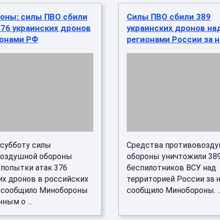
оны: силы ПВО сбили
Силы ПВО сбили 389
376 украинских дронов
украинских дронов на
ионами РФ
регионами России за 
 субботу силы
Средства противовозд
оздушной обороны
обороны уничтожили 38
 попытки атак 376
беспилотников ВСУ над
их дронов в российских
территорией России за н
, сообщило Минобороны
сообщило Минобороны. ..
ным о ...