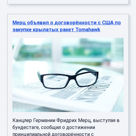
Мерц объявил о договорённости с США по
закупке крылатых ракет Tomahawk
Канцлер Германии Фридрих Мерц, выступая в
бундестаге, сообщил о достижении
принципиальной договорённости с