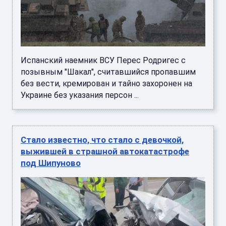
Испанский наемник ВСУ Перес Родригес с
позывным "Шакал", считавшийся пропавшим
без вести, кремирован и тайно захоронен на
Украине без указания персон ...
Стало известно, что стало с девочкой,
выжившей в страшной автокатастрофе
под Шипуново