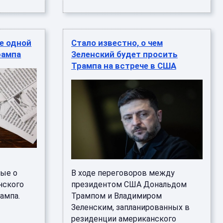
не одной
Стало известно, о чем
рампа
Зеленский будет просить
Трампа на встрече в США
ые о
В ходе переговоров между
нского
президентом США Дональдом
ампа.
Трампом и Владимиром
Зеленским, запланированных в
резиденции американского