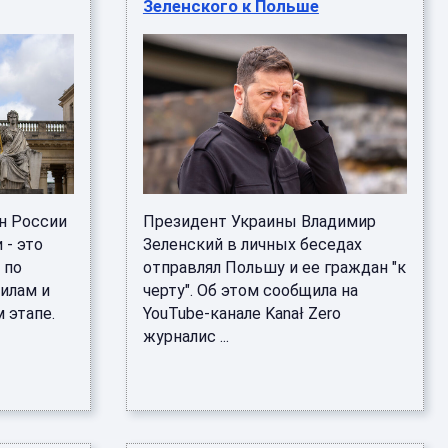
Зеленского к Польше
н России
Президент Украины Владимир
 - это
Зеленский в личных беседах
 по
отправлял Польшу и ее граждан "к
илам и
черту". Об этом сообщила на
 этапе.
YouTube-канале Kanał Zero
журналис ...