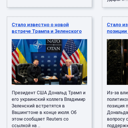
Стало известно о новой
Стало и
встрече Трампа и Зеленского
позиции 
Президент США Дональд Трамп и
Из-за вл
его украинский коллега Владимир
политико
Зеленский встретятся в
позиция 
Вашингтоне в конце июля. Об
Дональда
этом сообщает Reuters со
вопросу с
ссылкой на ...
поддержке