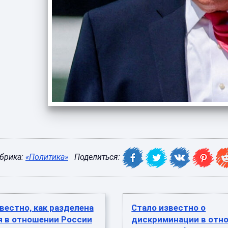
брика:
«Политика»
Поделиться:
вестно, как разделена
Стало известно о
я в отношении России
дискриминации в отн