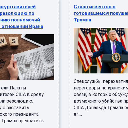
представителей
Стало известно о
 резолюцию по
готовившемся покуше
ению полномочий
Трампа
в отношении Ирана
Спецслужбы перехвати
тели Палаты
переговоры по ирански
ителей США в среду
связи, в которых обсуж
ли резолюцию,
возможного убийства п
ую заставить
США Дональда Трампа в
ского президента
ег ...
 Трампа прекратить