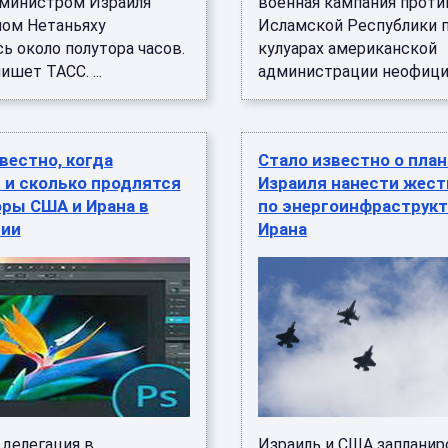
министром Израиля
военная кампания проти
ом Нетаньяху
Исламской Республики п
ь около полутора часов.
кулуарах американской
ишет ТАСС. ...
администрации неофициа 
вестно, когда
Стало известно о пла
 и сколько продлятся
Израиля нанести жест
ры США и Ирана в
по энергоинфраструкт
ии
Ирана
 делегация в
Израиль и США запланир