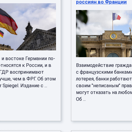
россиян во Франции
 и востоке Германии по-
тносятся к России, и в
Взаимодействие гражда
ГДР воспринимают
с французскими банками
чше, чем в ФРГ. Об этом
лотерея, банки работают
Spiegel. Издание с ...
своим "неписаным" прав
могут отказать на любом
Об ...