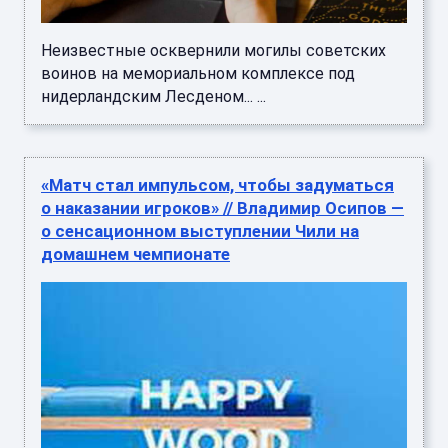
Неизвестные осквернили могилы советских
воинов на мемориальном комплексе под
нидерландским Лесденом... ...
«Матч стал импульсом, чтобы задуматься
о наказании игроков» // Владимир Осипов —
о сенсационном выступлении Чили на
домашнем чемпионате