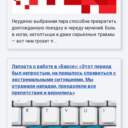
Неудачно выбранная пара способна превратить
долгожданную поездку в череду мучений. Боль
в ногах, натоптыши и даже серьёзные травмы
— вот чем грозит п ...
Лапорта о работе в «Барсе»: «Этот период
был непростым, на пришлось справиться с
экстремальными ситуациями. Мы
отражали нападки, преодолели все
препятствия и вернулись»