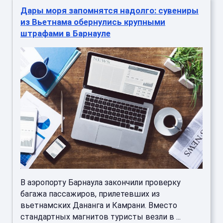
Дары моря запомнятся надолго: сувениры
из Вьетнама обернулись крупными
штрафами в Барнауле
В аэропорту Барнаула закончили проверку
багажа пассажиров, прилетевших из
вьетнамских Дананга и Камрани. Вместо
стандартных магнитов туристы везли в ...