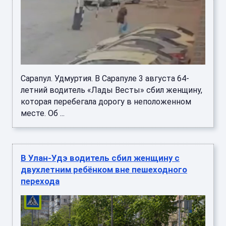
Сарапул. Удмуртия. В Сарапуле 3 августа 64-
летний водитель «Лады Весты» сбил женщину,
которая перебегала дорогу в неположенном
месте. Об ...
В Улан-Удэ водитель сбил женщину с
двухлетним ребёнком вне пешеходного
перехода