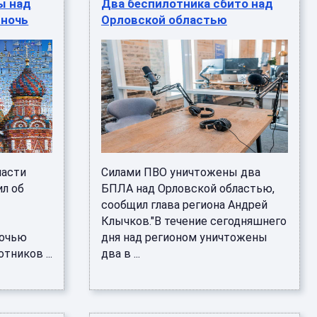
ы над
Два беспилотника сбито над
 ночь
Орловской областью
ласти
Силами ПВО уничтожены два
л об
БПЛА над Орловской областью,
сообщил глава региона Андрей
Клычков."В течение сегодняшнего
ночью
дня над регионом уничтожены
тников ...
два в ...