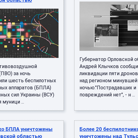
ой областью
Губернатор Орловской о
тивовоздушной
Андрей Клычков сообщи
ПВО) за ночь
ликвидации пяти дронов
или шесть беспилотных
над регионом минувшей
ных аппаратов (БПЛА)
ночью."Пострадавших и
ных сил Украины (ВСУ)
повреждений нет", - н ...
 муници ...
ко БПЛА уничтожены
Более 20 беспилотник
овской областью
уничтожены над Туль