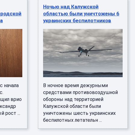
Ночью над Калужской
ородской
областью были уничтожены 6
да
украинских беспилотников
с начала
В ночное время дежурными
с.
средствами противовоздушной
бщил врио
обороны над территорией
ександр
Калужской области были
 рост ...
уничтожены шесть украинских
беспилотных летательн ...