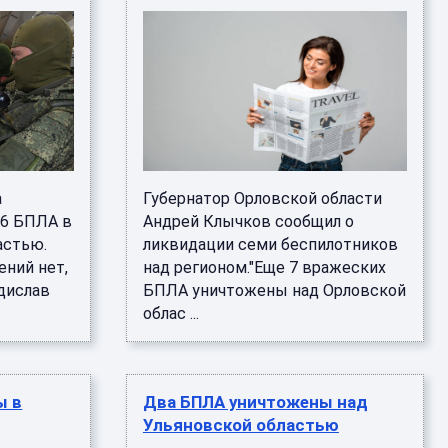
а
Губернатор Орловской области
 6 БПЛА в
Андрей Клычков сообщил о
астью.
ликвидации семи беспилотников
ний нет,
над регионом."Еще 7 вражеских
дислав
БПЛА уничтожены над Орловской
облас ...
ы в
Два БПЛА уничтожены над
Ульяновской областью