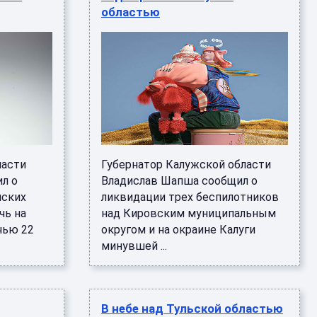
областью
ласти
Губернатор Калужской области
л о
Владислав Шапша сообщил о
нских
ликвидации трех беспилотников
чь на
над Кировским муниципальным
чью 22
округом и на окраине Калуги
минувшей ...
В небе над Тульской областью