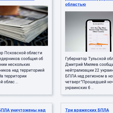
областью
ор Псковской области
едерников сообщил об
Губернатор Тульской об
нии нескольких
Дмитрий Миляев сообщи
ников над территорией
нейтрализации 22 украи
На территории
БПЛА над регионом в но
 облас ...
четверг."Прошедшей но
украинских б ...
БПЛА уничтожены над
Три вражеских БПЛА