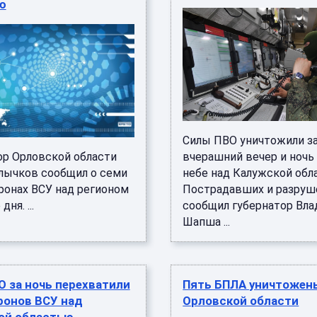
ю
Силы ПВО уничтожили з
ор Орловской области
вчерашний вечер и ночь
лычков сообщил о семи
небе над Калужской обл
ронах ВСУ над регионом
Пострадавших и разруше
дня. ...
сообщил губернатор Вла
Шапша ...
 за ночь перехватили
Пять БПЛА уничтожен
ронов ВСУ над
Орловской области