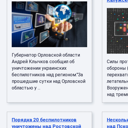
Калужск
Губернатор Орловской области
Андрей Клычков сообщил об
Силы про
уничтожении украинских
обороны (
беспилотников над регионом."За
перехват
прошедшие сутки над Орловской
летатель
областью у ...
Вооружен
над тремя
Порядка 20 беспилотников
Несколь
уничтожены над Ростовской
над Пск