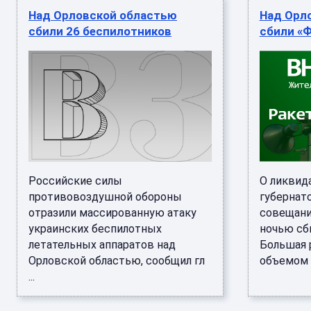
Над Орловской областью
Над Орл
сбили 26 беспилотников
сбили «
Российские силы
О ликвид
противовоздушной обороны
губернат
отразили массированную атаку
совещани
украинских беспилотных
ночью сб
летательных аппаратов над
Большая 
Орловской областью, сообщил гл
объемом .
...