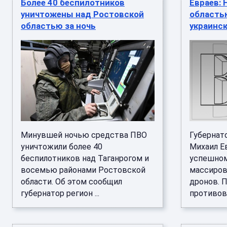
Более 40 беспилотников
Евраев: 
уничтожены над Ростовской
область
областью за ночь
украинс
Минувшей ночью средства ПВО
Губернат
уничтожили более 40
Михаил Е
беспилотников над Таганрогом и
успешном
восемью районами Ростовской
массиров
области. Об этом сообщил
дронов. 
губернатор регион ...
противово