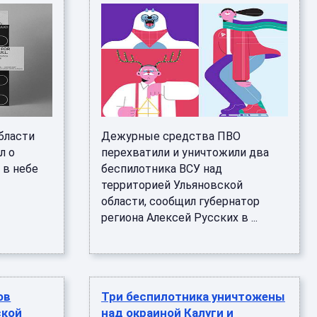
бласти
Дежурные средства ПВО
л о
перехватили и уничтожили два
 в небе
беспилотника ВСУ над
территорией Ульяновской
области, сообщил губернатор
региона Алексей Русских в ...
ов
Три беспилотника уничтожены
ской
над окраиной Калуги и