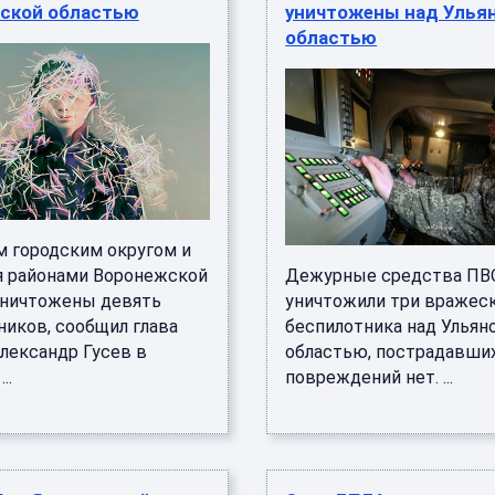
ской областью
уничтожены над Улья
областью
м городским округом и
 районами Воронежской
Дежурные средства ПВ
уничтожены девять
уничтожили три вражес
ников, сообщил глава
беспилотника над Ульян
Александр Гусев в
областью, пострадавши
..
повреждений нет. ...