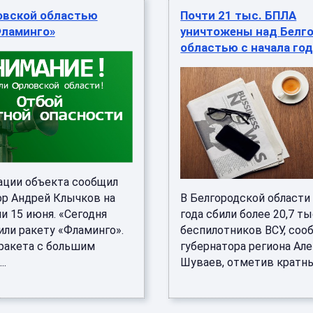
овской областью
Почти 21 тыс. БПЛА
Фламинго»
уничтожены над Белг
областью с начала го
ации объекта сообщил
ор Андрей Клычков на
В Белгородской области 
и 15 июня. «Сегодня
года сбили более 20,7 ты
или ракету «Фламинго».
беспилотников ВСУ, соо
ракета с большим
губернатора региона Ал
..
Шуваев, отметив кратный