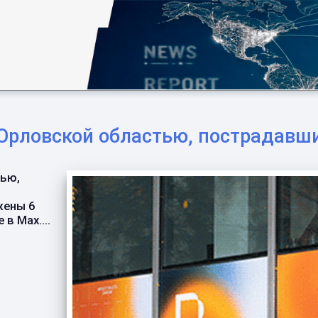
Орловской областью, пострадавши
тью,
жены 6
в Мах....