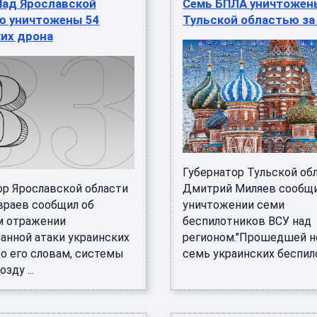
Над Ярославской
Семь БПЛА уничтожен
ю уничтожены 54
Тульской областью за
ких дрона
Губернатор Тульской об
ор Ярославской области
Дмитрий Миляев сообщи
враев сообщил об
уничтожении семи
 отражении
беспилотников ВСУ над
анной атаки украинских
регионом."Прошедшей 
По его словам, системы
семь украинских беспило
зду ...