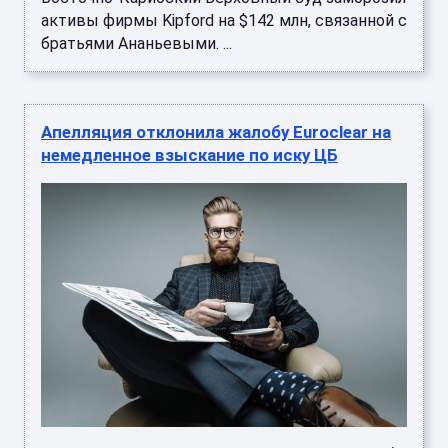
активы фирмы Kipford на $142 млн, связанной с
братьями Ананьевыми. ...
Апелляция отклонила жалобу Euroclear на
немедленное взыскание по иску ЦБ