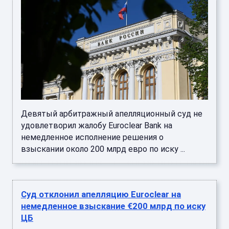
Девятый арбитражный апелляционный суд не
удовлетворил жалобу Euroclear Bank на
немедленное исполнение решения о
взыскании около 200 млрд евро по иску ...
Суд отклонил апелляцию Euroclear на
немедленное взыскание €200 млрд по иску
ЦБ