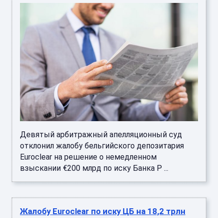
Девятый арбитражный апелляционный суд
отклонил жалобу бельгийского депозитария
Euroclear на решение о немедленном
взыскании €200 млрд по иску Банка Р ...
Жалобу Euroclear по иску ЦБ на 18,2 трлн