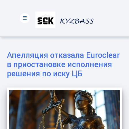
☰
Апелляция отказала Euroclear
в приостановке исполнения
решения по иску ЦБ