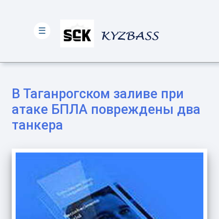
☰
В Таганрогском заливе при
атаке БПЛА повреждены два
танкера