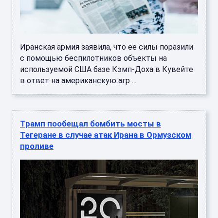
Иранская армия заявила, что ее силы поразили
с помощью беспилотников объекты на
используемой США базе Кэмп-Доха в Кувейте
в ответ на американскую агр ...
Трамп пообещал бомбить мосты в
Тегеране в случае атак Ирана в Ормузском
проливе