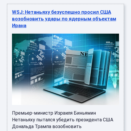
WSJ: Нетаньяху безуспешно просил США
возобновить удары по ядерным объектам
Ирана
Премьер-министр Израиля Биньямин
Нетаньяху пытался убедить президента США
Дональда Трампа возобновить