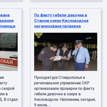
ована
По факту гибели девочки в
падения
Старом озере Кисловодска
 помощи
организована проверка
кие
Прокуратура Ставрополья и
акту
региональное управление СКР
 скорой
организовали проверки по факту
ли в
гибели девочки в озере в
. В отдел
Кисловодске. Напомним, сегодня,
9 июня, ...