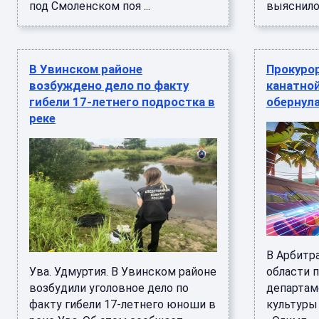
под Смоленском поя ...
выяснилос
В Увинском районе
Прокуро
возбуждено дело по факту
канатной
гибели 17-летнего подростка в
обернул
реке
В Арбитр
Ува. Удмуртия. В Увинском районе
области п
возбудили уголовное дело по
департам
факту гибели 17-летнего юноши в
культуры 