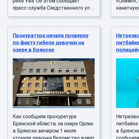
реке Ува. Об этом сообщает
«Олимп»,
пресс-служба Следственного уп ...
канатную .
Прокуратура начала проверку
Нетрезво
по факту гибели девочки на
питбайк
озере в Брянске
полицейс
Как сообщила прокуратура
Нетрезво
Брянской области, на озере Орлик
питбайке
в Брянске вечером 1 июля
в Брянске
утонула девочка.Ведомство взяло
сообщили