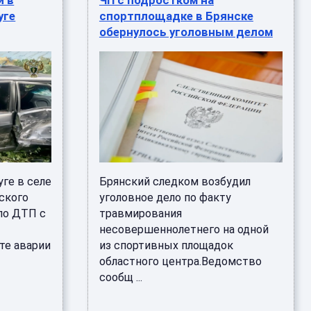
и в
ЧП с подростком на
уге
спортплощадке в Брянске
обернулось уголовным делом
ге в селе
Брянский следком возбудил
ского
уголовное дело по факту
ло ДТП с
травмирования
несовершеннолетнего на одной
те аварии
из спортивных площадок
областного центра.Ведомство
сообщ ...