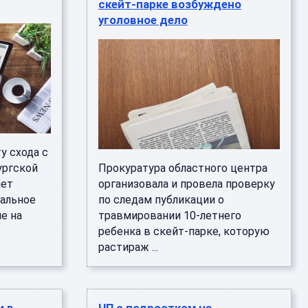
скейт-парке возбуждено
уголовное дело
у схода с
ургской
Прокуратура областного центра
ает
организовала и провела проверку
альное
по следам публикации о
е на
травмировании 10-летнего
ребенка в скейт-парке, которую
растираж ...