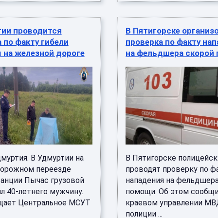
тии проводится
В Пятигорске организ
 по факту гибели
проверка по факту на
 на железной дороге
на фельдшера скорой
муртия. В Удмуртии на
В Пятигорске полицейс
орожном переезде
проводят проверку по ф
танции Пычас грузовой
нападения на фельдшера
л 40-летнего мужчину.
помощи. Об этом сообщи
щает Центральное МСУТ
краевом управлении МВД
полиции ...