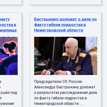
факту
Бастрыкину доложат о деле по
ростка в
факту гибели подростка в
ранилище
Нижегородской области
в
Председателю СК России
е
Александру Бастрыкину доложат
 ушёл под
о результатах расследования дела
л
по факту гибели подростка в
ружения
Нижегородской области. ...