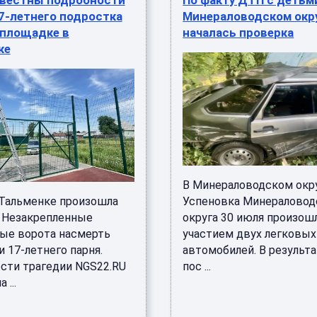
звестны подробности
По факту ДТП с детьм
7-летнего подростка
Минераловодском окр
тплощадке в
началась проверка
ке
В Минераловодском окру
 Тальменке произошла
Успеновка Минераловод
. Незакрепленные
округа 30 июля произош
ые ворота насмерть
участием двух легковых
 17-летнего парня.
автомобилей. В результа
сти трагедии NGS22.RU
пос ...
 ...