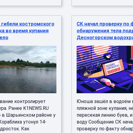
 гибели костромского
СК начал проверку по 
а во время купания
обнаружения тела под
ело
Десногорском водох
вание контролирует
Юноша зашёл в водоём 
ура. Ранее K1NEWS.RU
пляжной зоне купания, н
о в Шарьинском районе у
пересекая линию буев, и
ораблиха утонул 14-
воду Сообщение СК нача
дросток. Как
проверку по факту обна