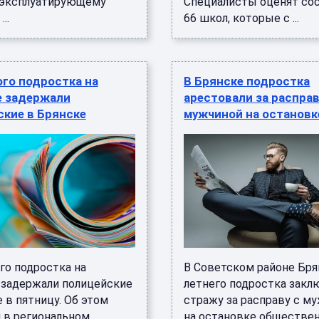
 эксплуатирующему
Специалисты оценят со
..
66 школ, которые с ...
го подростка на
В Брянске подростка
е задержали
арестовали за расправ
кие в Брянске
мужчиной на остановк
го подростка на
В Советском районе Бря
 задержали полицейские
летнего подростка закл
 в пятницу. Об этом
стражу за расправу с м
 в региональном
на остановке обществе