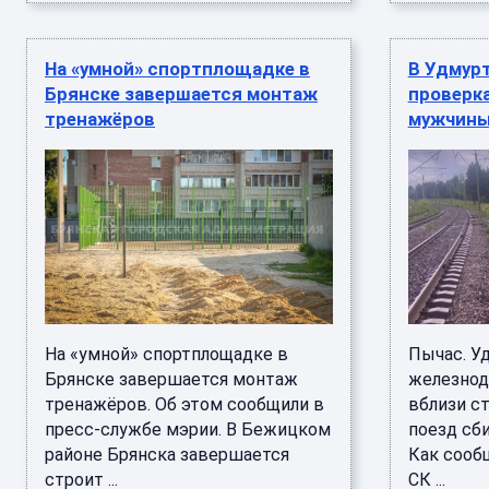
На «умной» спортплощадке в
В Удмур
Брянске завершается монтаж
проверка
тренажёров
мужчины
На «умной» спортплощадке в
Пычас. Уд
Брянске завершается монтаж
железнод
тренажёров. Об этом сообщили в
вблизи с
пресс-службе мэрии. В Бежицком
поезд сби
районе Брянска завершается
Как сооб
строит ...
СК ...