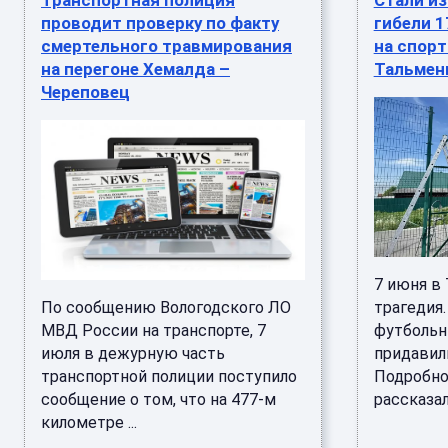
Транспортная полиция
Стали и
проводит проверку по факту
гибели 1
смертельного травмирования
на спор
на перегоне Хемалда –
Тальмен
Череповец
7 июня в
По сообщению Вологодского ЛО
трагедия
МВД России на транспорте, 7
футбольн
июля в дежурную часть
придавили
транспортной полиции поступило
Подробно
сообщение о том, что на 477-м
рассказала
километре ...