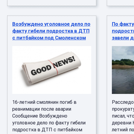
Возбуждено уголовное дело по
По факту
факту гибели подростка в ДТП
подростк
с питбайком под Смоленском
завели д
16-летний смолянин погиб в
Расследо
реанимации после аварии
прокурат
Сообщение Возбуждено
писал, чт
уголовное дело по факту гибели
деревни К
подростка в ДТП с питбайком
летний по