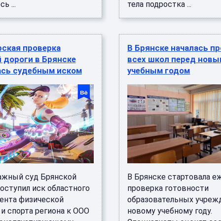
ь ...
тела подростка ...
рская проверка
В Брянске началась п
 дороги в Брянске
всех школ перед новы
ась судебным иском
учебным годом
ажный суд Брянской
В Брянске стартовала е
оступил иск областного
проверка готовности
ента физической
образовательных учреж
и спорта региона к ООО
новому учебному году.