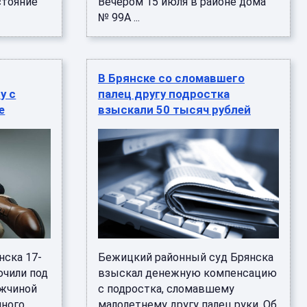
стояние
Вечером 15 июля в районе дома
№ 99А ...
В Брянске со сломавшего
у с
палец другу подростка
е
взыскали 50 тысяч рублей
нска 17-
Бежицкий районный суд Брянска
ючили под
взыскал денежную компенсацию
ужчиной
с подростка, сломавшему
нного
малолетнему другу палец руки. Об