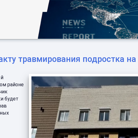
факту травмирования подростка н
ый
ом районе
чик
ки будет
рав
вных