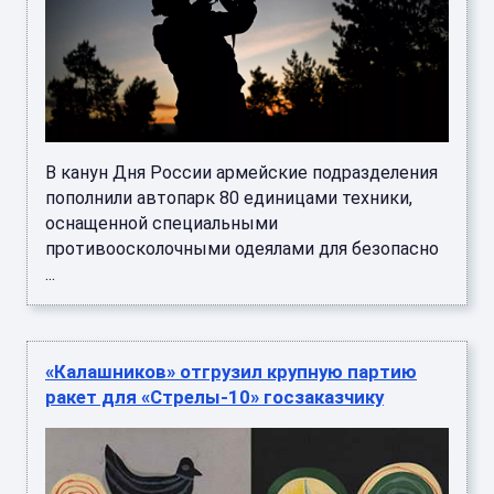
В канун Дня России армейские подразделения
пополнили автопарк 80 единицами техники,
оснащенной специальными
противоосколочными одеялами для безопасно
...
«Калашников» отгрузил крупную партию
ракет для «Стрелы-10» госзаказчику