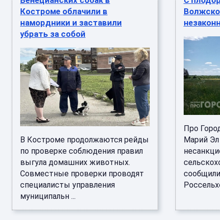
Венецианских собак в
С плодо
Костроме облачили в
Волжско
намордники и заставили
незаконн
убрать за собой
Про Горо
В Костроме продолжаются рейды
Марий Эл
по проверке соблюдения правил
несанкци
выгула домашних животных.
сельскох
Совместные проверки проводят
сообщили
специалисты управления
Россельхо
муниципальн ...