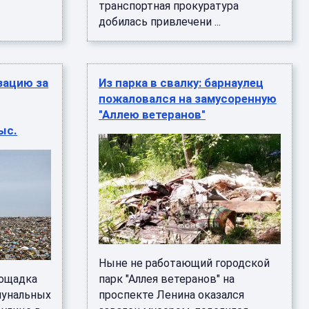
транспортная прокуратура
добилась привлечени ...
зацию за
Из парка в свалку: барнаулец
пожаловался на замусоренную
"Аллею ветеранов"
ыс.
Ныне не работающий городской
лощадка
парк "Аллея ветеранов" на
мунальных
проспекте Ленина оказался