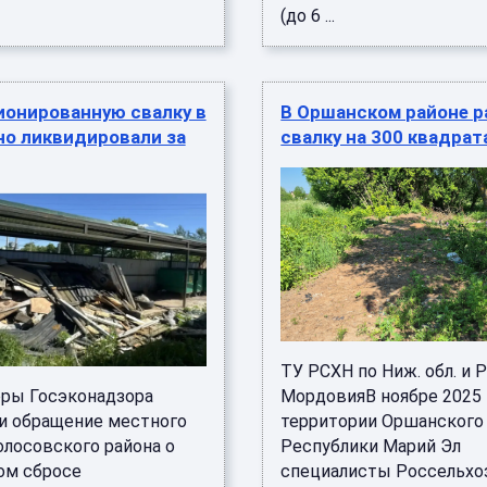
(до 6 ...
ионированную свалку в
В Оршанском районе р
но ликвидировали за
свалку на 300 квадрат
ТУ РСХН по Ниж. обл. и 
ры Госэконадзора
МордовияВ ноябре 2025 
и обращение местного
территории Оршанского
олосовского района о
Республики Марий Эл
ом сбросе
специалисты Россельхо