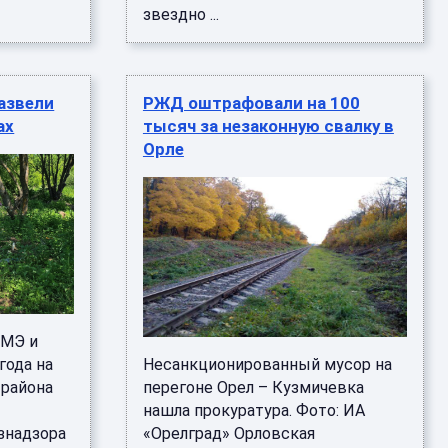
звездно ...
азвели
РЖД оштрафовали на 100
ах
тысяч за незаконную свалку в
Орле
РМЭ и
года на
Несанкционированный мусор на
 района
перегоне Орел – Кузмичевка
нашла прокуратура. Фото: ИА
знадзора
«Орелград» Орловская