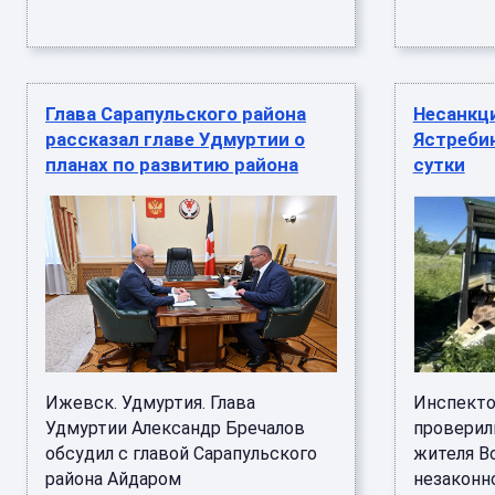
Глава Сарапульского района
Несанкц
рассказал главе Удмуртии о
Ястреби
планах по развитию района
сутки
Ижевск. Удмуртия. Глава
Инспекто
Удмуртии Александр Бречалов
проверил
обсудил с главой Сарапульского
жителя В
района Айдаром
незаконн