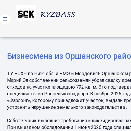
☰
Бизнесмена из Оршанского райо
ТУ РСХН по Ниж. обл. и РМЭ и МордовияВ Оршанском 
Марий Эл собственник сельхозземли убрал свалку др
отходов на участке площадью 792 кв. м. Это подтверд
специалисты из Россельхознадзора. В ноябре 2025 год
«Фарлонг», которому принадлежит участок, выдали пр
устранить нарушение земельного законодательства .
Собственник выполнил требования и ликвидировал за
При выездном обследовании 1 июня 2026 года специа