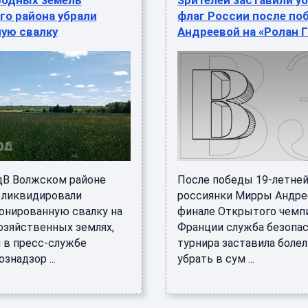
родных земель
Зрителей заставили у
го района убрали
флаг России после по
ую свалку
Андреевой на «Ролан 
дВ Волжском районе
После победы 19-летне
 ликвидировали
россиянки Мирры Андре
онированную свалку на
финале Открытого чемп
озяйственных землях,
Франции служба безопа
 в пресс-службе
турнира заставила боле
знадзор ...
убрать в сум ...