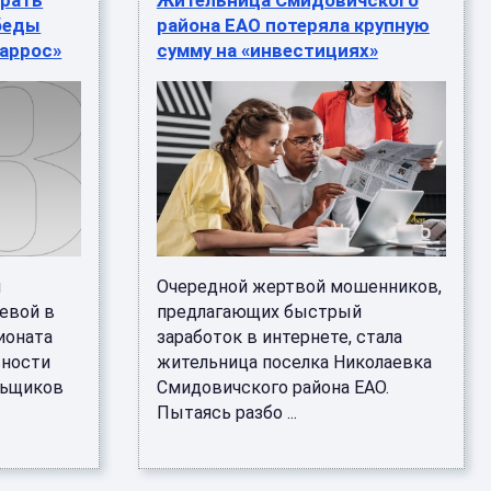
брать
Жительница Смидовичского
беды
района ЕАО потеряла крупную
Гаррос»
сумму на «инвестициях»
й
Очередной жертвой мошенников,
евой в
предлагающих быстрый
ионата
заработок в интернете, стала
сности
жительница поселка Николаевка
льщиков
Смидовичского района ЕАО.
Пытаясь разбо ...