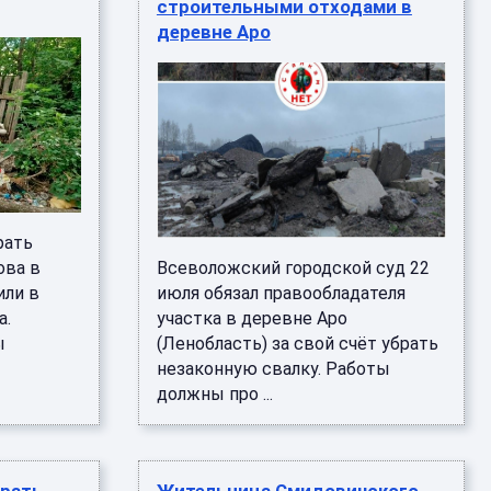
строительными отходами в
деревне Аро
рать
ова в
Всеволожский городской суд 22
или в
июля обязал правообладателя
а.
участка в деревне Аро
ы
(Ленобласть) за свой счёт убрать
незаконную свалку. Работы
должны про ...