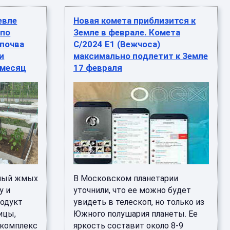
евле
Новая комета приблизится к
 по
Земле в феврале. Комета
 почва
C/2024 E1 (Вежчоса)
и
максимально подлетит к Земле
 месяц
17 февраля
чный жмых
В Московском планетарии
у и
уточнили, что ее можно будет
родукт
увидеть в телескоп, но только из
ицы,
Южного полушария планеты. Ее
-комплекс
яркость составит около 8-9