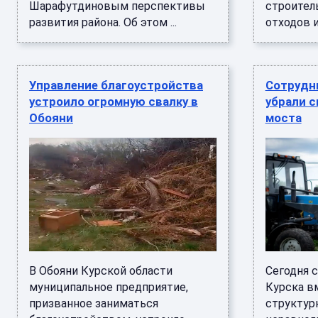
Шарафутдиновым перспективы
строител
развития района. Об этом ...
отходов и
Управление благоустройства
Сотрудн
устроило огромную свалку в
убрали с
Обояни
моста
В Обояни Курской области
Сегодня 
муниципальное предприятие,
Курска в
призванное заниматься
структур