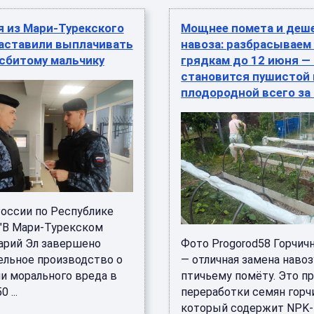
я из Мари-Турекского
Мощнее помета и деш
заставили выплачивать
навоза: разбрасываем
сбитому мальчику
грядкам до 12 июня —
становится пушистой 
плодородной всего за
оссии по Республике
"В Мари-Турекском
арий Эл завершено
Фото Progorod58 Горчи
ельное производство о
— отличная замена навоз
и морального вреда в
птичьему помёту. Это п
 ...
переработки семян горч
который содержит NPK