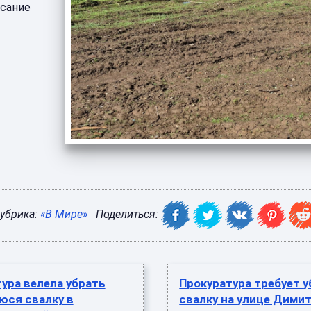
исание
убрика:
«В Мире»
Поделиться:
ура велела убрать
Прокуратура требует 
ся свалку в
свалку на улице Дими