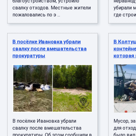
благоустройством, устроило
неравно
свалку отходов. Местные жители
убирали м
пожаловались по э ...
где строи 
В посёлке Ивановка убрали
В Колтуш
свалку после вмешательства
контейн
прокуратуры
которая 
В посёлке Ивановка убрали
Мусор, з
свалку после вмешательства
для отход
прокуратуры. Об этом сообщили в
было видн