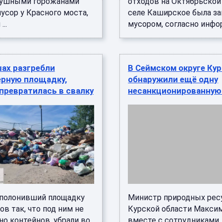
душными горожанами
отходов на Октябрьской
усор у Красного моста,
селе Каширское была за
...
мусором, согласно инфор
ах разгребли
В Сеймском округе Ку
ерную площадку,
обнаружили ещё одну
превратилась в свалку
несанкционированную
аполонивший площадку
Министр природных рес
ов так, что под ним не
Курской области Макси
о контейнов, убрали во
вместе с сотрудниками