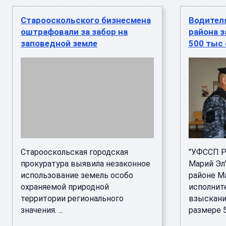
Старооскольского бизнесмена
Водител
оштрафовали за забор на
района 
заповедной земле
500 тыс 
Старооскольская городская
"УФССП Р
прокуратура выявила незаконное
Марий Эл
использование земель особо
районе М
охраняемой природной
исполнит
территории регионального
взыскани
значения. ...
размере 50