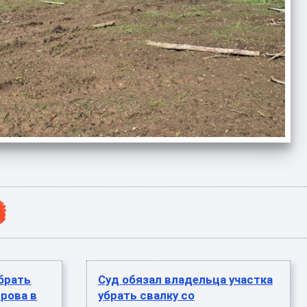
убрать
Суд обязал владельца участка
трова в
убрать свалку со