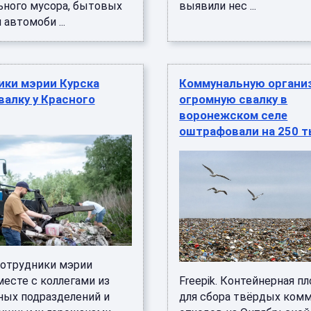
ьного мусора, бытовых
выявили нес ...
 автомоби ...
ики мэрии Курска
Коммунальную органи
валку у Красного
огромную свалку в
воронежском селе
оштрафовали на 250 т
сотрудники мэрии
месте с коллегами из
Freepik. Контейнерная п
ных подразделений и
для сбора твёрдых ком