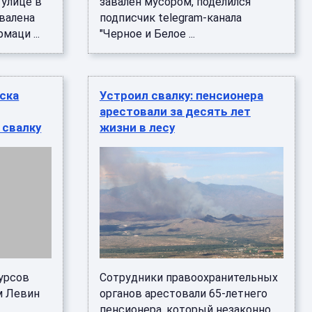
 улице в
завален мусором, поделился
валена
подписчик telegram-канала
маци ...
"Черное и Белое ...
рска
Устроил свалку: пенсионера
арестовали за десять лет
 свалку
жизни в лесу
урсов
Сотрудники правоохранительных
м Левин
органов арестовали 65-летнего
пенсионера, который незаконно