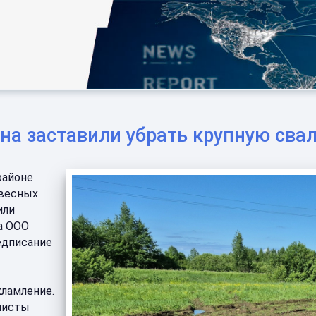
на заставили убрать крупную сва
районе
евесных
или
а ООО
едписание
хламление.
листы