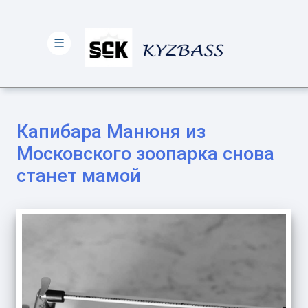
☰
Капибара Манюня из
Московского зоопарка снова
станет мамой