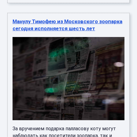
Манулу Тимофею из Московского зоопарка
сегодня исполняется шесть лет
За вручением подарка палласову коту могут
наблюдать как посетители зоопарка, так и