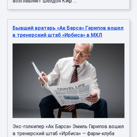
возглавляет Шелдон Киф. ...
Бывший вратарь «Ак Барса» Гарипов вошел
в тренерский штаб «Ирбиса» в МХЛ
Экс-голкипер «Ак Барса» Эмиль Гарипов вошел
в тренерский штаб «Ирбиса» — фарм-клуба