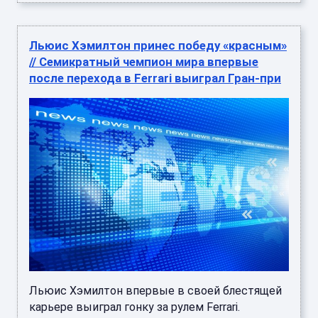
Льюис Хэмилтон принес победу «красным»
// Семикратный чемпион мира впервые
после перехода в Ferrari выиграл Гран-при
Льюис Хэмилтон впервые в своей блестящей
карьере выиграл гонку за рулем Ferrari.