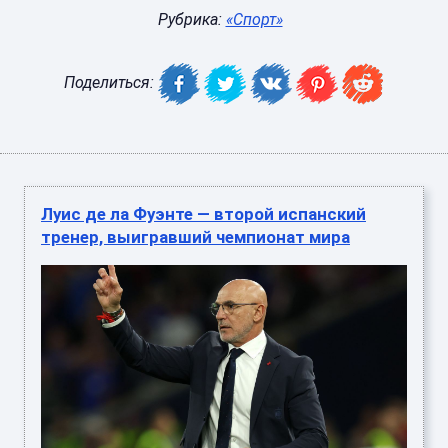
Рубрика:
«Спорт»
Поделиться:
Луис де ла Фуэнте — второй испанский
тренер, выигравший чемпионат мира