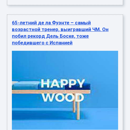
65-летний де ла Фуэнте – самый
возрастной тренер, выигравший ЧМ. Он
побил рекорд Дель Боске, тоже
победившего с Испанией