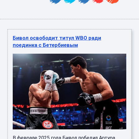
Бивол освободит титул WBO ради
поединка с Бетербиевым
В феврале 2025 года Бивол победил Артура