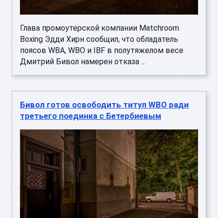
Глава промоутерской компании Matchroom
Boxing Эдди Хирн сообщил, что обладатель
поясов WBA, WBO и IBF в полутяжелом весе
Дмитрий Бивол намерен отказа ...
Бивол готов освободить титул WBO ради
третьего поединка с Бетербиевым