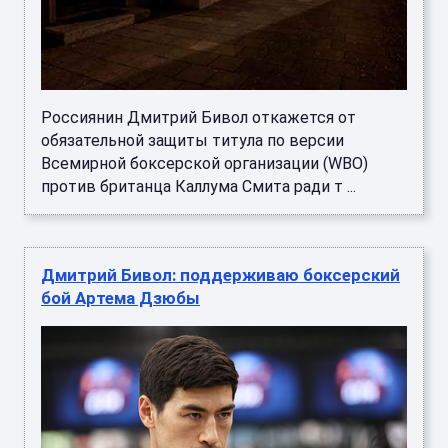
Россиянин Дмитрий Бивол откажется от
обязательной защиты титула по версии
Всемирной боксерской организации (WBO)
против британца Каллума Смита ради т ...
Дмитрий Бивол: поддерживаю боксерский
бой Артема Дзюбы