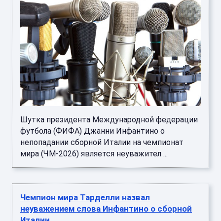
Шутка президента Международной федерации
футбола (ФИФА) Джанни Инфантино о
непопадании сборной Италии на чемпионат
мира (ЧМ-2026) является неуважител ...
Чемпион мира Тарделли назвал
неуважением слова Инфантино о сборной
Италии