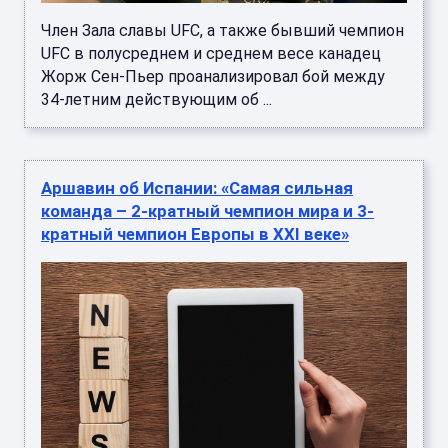
Член Зала славы UFC, а также бывший чемпион
UFC в полусреднем и среднем весе канадец
Жорж Сен-Пьер проанализировал бой между
34-летним действующим об ...
Аршавин об Испании: «Самая сильная
команда – 2-кратный чемпион мира и 3-
кратный чемпион Европы в XXI веке»