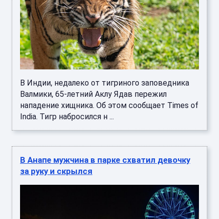
В Индии, недалеко от тигриного заповедника
Валмики, 65-летний Аклу Ядав пережил
нападение хищника. Об этом сообщает Times of
India. Тигр набросился н ...
В Анапе мужчина в парке схватил девочку
за руку и скрылся