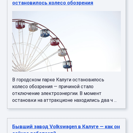
остановилось колесо обозрения
В городском парке Калуги остановилось
колесо обозрения — причиной стало
отключение электроэнергии. В момент
остановки на аттракционе находились два ч ...
Бывший завод Volkswagen в Калуге — как он