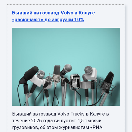
Бывший автозавод Volvo в Калуге
«раскачают» до загрузки 10%
Бывший автозавод Volvo Trucks в Калуге в
течение 2026 года выпустит 1,5 тысячи
грузовиков, об этом журналистам «РИА