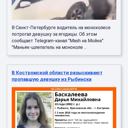
В Санкт-Петербурге водитель на моноколесе
потрогал девушку за ягодицы. Об этом
сообщает Telegram-канал "Mash на Мойке".
"Маньяк-шлепатель на моноколе ...
В Костромской области разыскивают
пропавшую девушку из Рыбинска