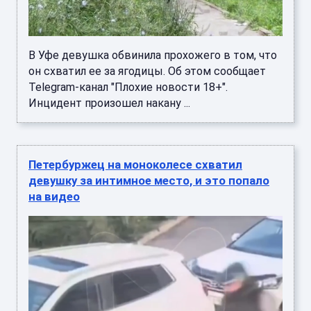
В Уфе девушка обвинила прохожего в том, что
он схватил ее за ягодицы. Об этом сообщает
Telegram-канал "Плохие новости 18+".
Инцидент произошел накану ...
Петербуржец на моноколесе схватил
девушку за интимное место, и это попало
на видео