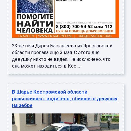
23-летняя Дарья Баскалеева из Ярославской
области пропала еще 3 мая. С этого дня
девушку никто не видел. Не исключено, что
она может находиться в Кос ...
В Шарье Костромской области
разыскивают водителя, сбившего девушку
на зебре