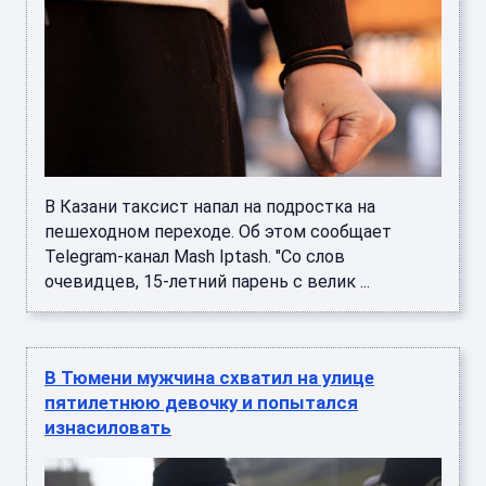
В Казани таксист напал на подростка на
пешеходном переходе. Об этом сообщает
Telegram-канал Mash Iptash. "Со слов
очевидцев, 15-летний парень с велик ...
В Тюмени мужчина схватил на улице
пятилетнюю девочку и попытался
изнасиловать