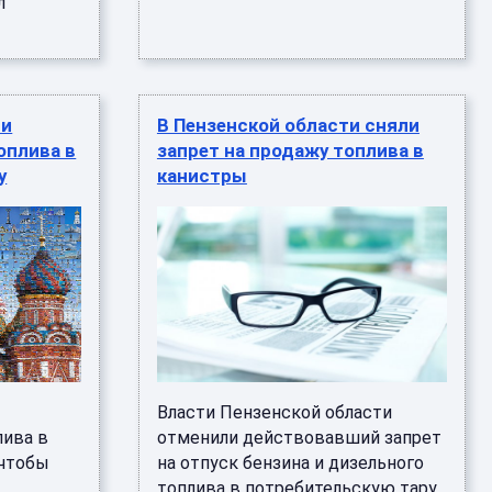
л
ти
В Пензенской области сняли
оплива в
запрет на продажу топлива в
у
канистры
Власти Пензенской области
лива в
отменили действовавший запрет
 чтобы
на отпуск бензина и дизельного
топлива в потребительскую тару.