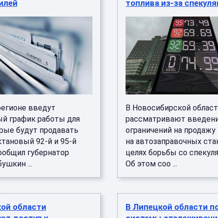
илей
топлива из-за спекул
регионе введут
В Новосибирской облас
й график работы для
рассматривают введен
орые будут продавать
ограничений на продажу
тановый 92-й и 95-й
на автозаправочных ста
сообщил губернатор
целях борьбы со спекул
ушкин ...
Об этом соо ...
кой области
В Липецкой области п