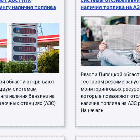
ют доступ к
системы отслеживани
ингу наличия топлива
наличия топлива на А
Власти Липецкой област
ой области открывают
тестовом режиме запус
 двум системам
мониторинговых ресурс
нга наличия бензина на
которые позволяют отс
авочных станциях (АЗС)
наличие топлива на АЗС 
На началь ...