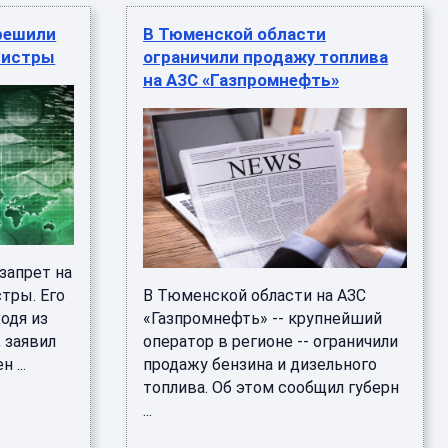
решили
В Тюменской области
нистры
ограничили продажу топлива
на АЗС «Газпромнефть»
запрет на
тры. Его
В Тюменской области на АЗС
одя из
«Газпромнефть» -- крупнейший
 заявил
оператор в регионе -- ограничили
 ...
продажу бензина и дизельного
топлива. Об этом сообщил губерн
...