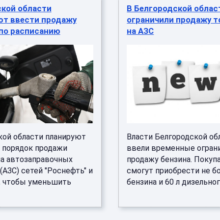
ской области
В Белгородской облас
ют ввести продажу
ограничили продажу т
 по расписанию
на АЗС
кой области планируют
Власти Белгородской об
 порядок продажи
ввели временные ограни
на автозаправочных
продажу бензина. Покуп
(АЗС) сетей "Роснефть" и
смогут приобрести не бо
", чтобы уменьшить
бензина и 60 л дизельного