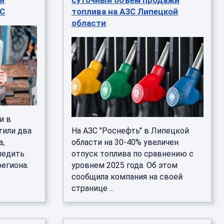
я
суточный объем продажи
ЗС
топлива на АЗС Липецкой
области
и в
тили два
На АЗС "Роснефть" в Липецкой
а,
области на 30-40% увеличен
ледить
отпуск топлива по сравнению с
региона.
уровнем 2025 года. Об этом
сообщила компания на своей
странице ...