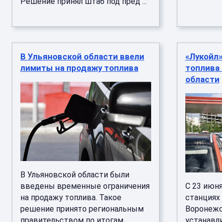
Решение принял штаб под пред ...
В Ульяновской области ввели
«Лукойл»
лимиты на продажу топлива
топлива
области
В Ульяновской области были
введены временные ограничения
С 23 июн
на продажу топлива. Такое
станциях
решение принято региональным
Воронежс
правительством по итогам
устанавл