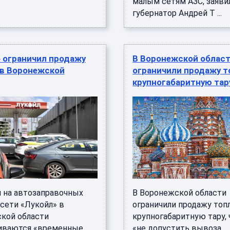
малым сетям АЗС, заяви
губернатор Андрей Т ...
 ограничил продажу
В Воронежской облас
 в Воронежской
ограничили продажу т
крупногабаритную тар
я на автозаправочных
В Воронежской области
 сети «Лукойл» в
ограничили продажу топ
кой области
крупногабаритную тару,
иваются «временные
«не допустить вывоза