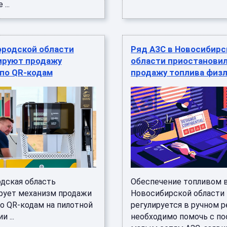
...
ородской области
Ряд АЗС в Новосибирс
ируют продажу
области приостанови
 по QR-кодам
продажу топлива физ
дская область
Обеспечение топливом 
рует механизм продажи
Новосибирской области
по QR-кодам на пилотной
регулируется в ручном 
 ...
необходимо помочь с п