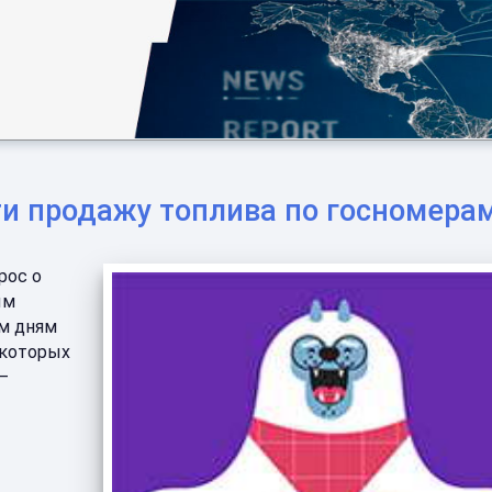
ти продажу топлива по госномера
рос о
ым
ым дням
 которых
 —