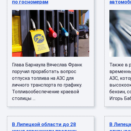
по госномерам
автомоб
Глава Барнаула Вячеслав Франк
Также в 
поручил проработать вопрос
временны
отпуска топлива на АЗС для
АЗС, кот
личного транспорта по графику.
высокоок
Топливообеспечение краевой
бензин, 
столицы ...
Игорь Баб
В Липецкой области до 28
В Липец