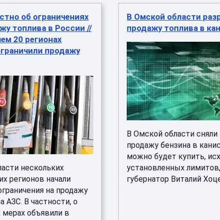
стно об ограничениях
В Омской области раз
жу топлива в России //
продажу топлива в ка
чем 20 регионах
ограничили продажу
В Омской области сняли 
продажу бензина в канис
можно будет купить, исх
ласти нескольких
установленных лимитов,
их регионов начали
губернатор Виталий Хоцен
ограничения на продажу
а АЗС. В частности, о
 мерах объявили в