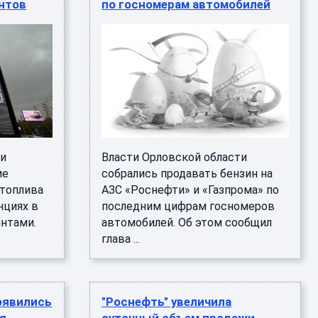
янтов
по госномерам автомобилей
ти
Власти Орловской области
ие
собрались продавать бензин на
 топлива
АЗС «Роснефти» и «Газпрома» по
нциях в
последним цифрам госномеров
янтами.
автомобилей. Об этом сообщил
глава ...
оявились
"Роснефть" увеличила