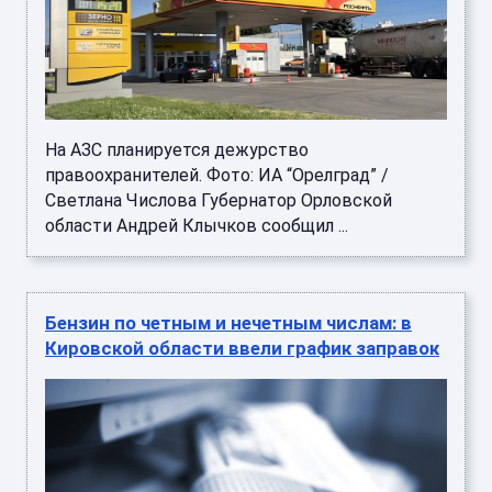
На АЗС планируется дежурство
правоохранителей. Фото: ИА “Орелград” /
Светлана Числова Губернатор Орловской
области Андрей Клычков сообщил ...
Бензин по четным и нечетным числам: в
Кировской области ввели график заправок