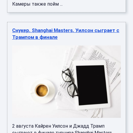
Снукер. Shanghai Masters. Уилсон сыграет с
Трампом в финале
2 августа Кайрен Уилсон и Джадд Трамп
сыграют в финале турнира Shanghai Masters.
Снукер Shanghai Masters Шанхай, Китай Финал