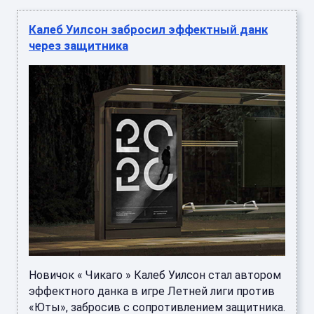
Калеб Уилсон забросил эффектный данк
через защитника
Новичок « Чикаго » Калеб Уилсон стал автором
эффектного данка в игре Летней лиги против
«Юты», забросив с сопротивлением защитника.
Камеры также пойм ...