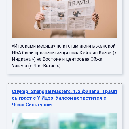
«Игроками месяца» по итогам июня в женской
НБА были признаны защитник Кейтлин Кларк («
Индиана ») на Востоке и центровая Эйжа
Уилсон (« Лас-Вегас ») ...
Снукер. Shanghai Masters. 1/2 финала. Трамп
сыграет с У Ицзэ, Уилсон встретится с
Чжао Синьтуном