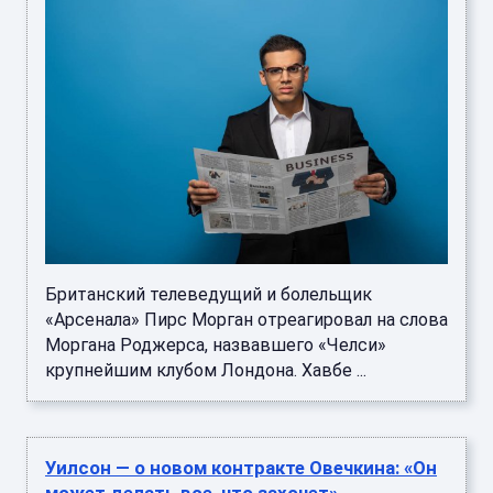
Британский телеведущий и болельщик
«Арсенала» Пирс Морган отреагировал на слова
Моргана Роджерса, назвавшего «Челси»
крупнейшим клубом Лондона. Хавбе ...
Уилсон — о новом контракте Овечкина: «Он
может делать все, что захочет»