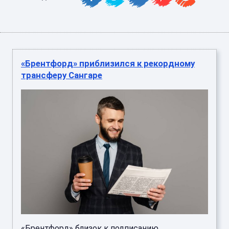
«Брентфорд» приблизился к рекордному
трансферу Сангаре
«Брентфорд» близок к подписанию