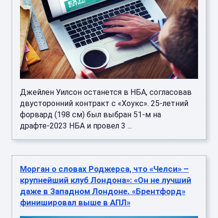
Джейлен Уилсон останется в НБА, согласовав
двусторонний контракт с «Хоукс». 25-летний
форвард (198 см) был выбран 51-м на
драфте-2023 НБА и провел 3 ...
Морган о словах Роджерса, что «Челси» –
крупнейший клуб Лондона»: «Он не лучший
даже в Западном Лондоне. «Брентфорд»
финишировал выше в АПЛ»