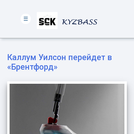
☰
Каллум Уилсон перейдет в
«Брентфорд»