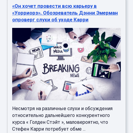
«Он хочет провести всю карьеру в
«Уорриорз». Обозреватель Дэнни Эмерман
опроверг слухи об уходе Карри
Несмотря на различные слухи и обсуждения
относительно дальнейшего конкурентного
курса « Голден Стэйт », маловероятно, что
Стефен Карри потребует обме ...