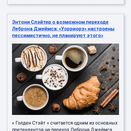
Энтони Слэйтер о возможном переходе
Леброна Джеймса: «Уорриорз» настроены
пессимистично, не планируют этого»
« Голден Стэйт » считается одним из основных
претендентов на переход Леброна Джеймса .