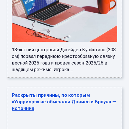
18-летний центровой Джейден Куэйнтанс (208
см) порвал переднюю крестообразную связку
весной 2025 года и провел сезон-2025/26 в
щадящем режиме. Игрока ...
Раскрыты причины, по которым
«Уорриорз» не обменяли Дэвиса и Брауна —
источник