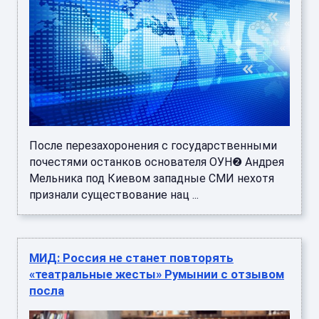
После перезахоронения с государственными
почестями останков основателя ОУН❷ Андрея
Мельника под Киевом западные СМИ нехотя
признали существование нац ...
МИД: Россия не станет повторять
«театральные жесты» Румынии с отзывом
посла