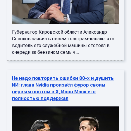
Губернатор Кировской области Александр
Соколов заявил в своём телеграм-канале, что
водитель его служебной машины отстоял в
очереди за бензином семь ч ...
Не надо повторять ошибки 80-х и душить
ИИ: глава Nvidia произвёл фурор своим
первым постом в X, Илон Маск его
полностью поддержал