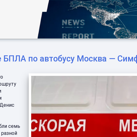
е БПЛА по автобусу Москва — Сим
го
аршруту
и
м
 Денис
бли семь
 разной