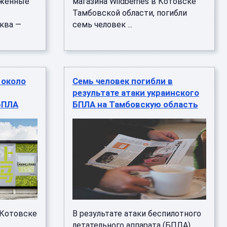
уженные
магазина Wildberries в Котовске
Тамбовской области, погибли
ква —
семь человек ...
 около
Семь человек погибли в
результате атаки украинского
 БПЛА
БПЛА на Тамбовскую область
 Котовске
В результате атаки беспилотного
летательного аппарата (БПЛА)