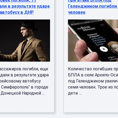
овек погибли, 11
При атаке БПЛА под
ли в результате удара
Геленджиком погибли
автобусу в ДНР
человек
ассажиров погибли, еще
Количество погибших пр
дали в результате удара
БПЛА в селе Архипо-Ос
рейсовому автобусу
под Геленджиком увели
- Симферополь" в городе
семи человек. Трое из п
Донецкой Народной ...
дети. ...