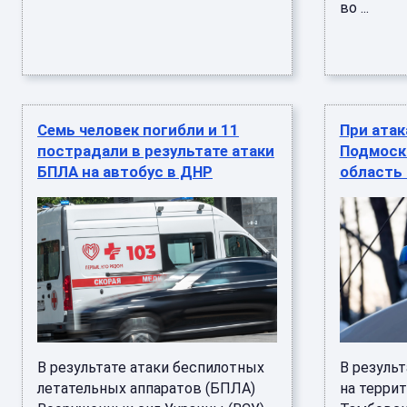
во ...
Семь человек погибли и 11
При атак
пострадали в результате атаки
Подмоск
БПЛА на автобус в ДНР
область 
В результате атаки беспилотных
В резуль
летательных аппаратов (БПЛА)
на терри