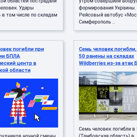
ой областей пострадали
утром совершили воор
человек. Удары
формирования Украины.
 в том числе по складам
Рейсовый автобус «Мос
Симферополь ...
овек погибли при
Семь человек погибли,
ии БПЛА
50 ранены на складах
еский центр в
Wildberries из-за атак
кой области
Семь человек погибли в
рудников ночной смены
(Тамбовская область) в