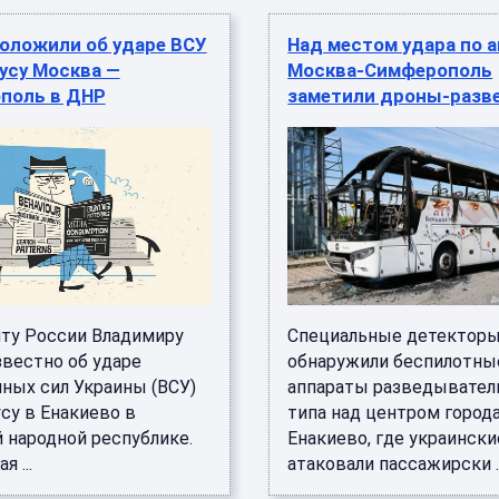
оложили об ударе ВСУ
Над местом удара по 
усу Москва —
Москва-Симферополь
поль в ДНР
заметили дроны-разв
ту России Владимиру
Специальные детектор
звестно об ударе
обнаружили беспилотны
ных сил Украины (ВСУ)
аппараты разведывател
су в Енакиево в
типа над центром город
 народной республике.
Енакиево, где украински
я ...
атаковали пассажирски ..