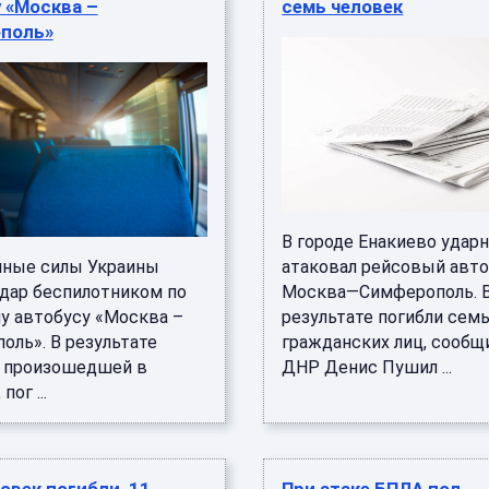
 «Москва –
семь человек
поль»
В городе Енакиево уда
ные силы Украины
атаковал рейсовый авт
удар беспилотником по
Москва—Симферополь. 
у автобусу «Москва –
результате погибли сем
оль». В результате
гражданских лиц, сообщ
, произошедшей в
ДНР Денис Пушил ...
пог ...