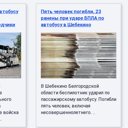
автобусу
Пять человек погибли, 23
ранены при ударе БПЛА по
едчики
автобусу в Шебекино
ы
В Шебекино Белгородской
е
области беспилотник ударил по
ьного
пассажирскому автобусу. Погибли
а
пять человек, включая
е войска
несовершеннолетнего. ...
.