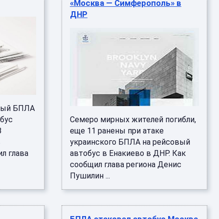
«Москва — Симферополь» в
ДНР
рный БПЛА
обус
Семеро мирных жителей погибли,
В
еще 11 ранены при атаке
ь
украинского БПЛА на рейсовый
ил глава
автобус в Енакиево в ДНР. Как
сообщил глава региона Денис
Пушилин ...