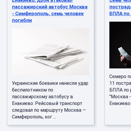
Енакиево: дрон атаковал
Семь чел
пассажирский автобус Москва
пострада
- Симферополь, семь человек
БПЛА по 
погибли
Семеро п
Украинские боевики нанесли удар
11 постра
беспилотником по
БПЛА по 
пассажирскому автобусу в
"Москва 
Енакиево. Рейсовый транспорт
Енакиево 
следовал по маршруту Москва —
Симферополь, ког ...