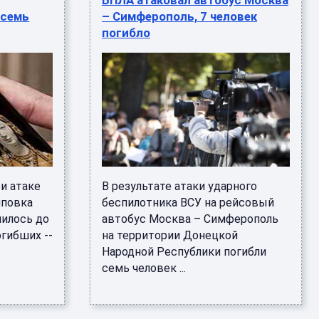
БПЛА атаковал автобус Москва
 семь
– Симферополь, 7 человек
погибло
и атаке
В результате атаки ударного
иповка
беспилотника ВСУ на рейсовый
чилось до
автобус Москва – Симферополь
огибших --
на территории Донецкой
Народной Республики погибли
семь человек ...