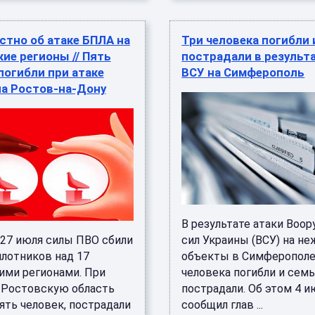
стно об атаке БПЛА на
Три человека погибли 
ие регионы // Пять
пострадали в результа
погибли при атаке
ВСУ на Симферополь
на Ростов-на-Дону
В результате атаки Воо
 27 июля силы ПВО сбили
сил Украины (ВСУ) на н
илотников над 17
объекты в Симферополе
ими регионами. При
человека погибли и сем
а Ростовскую область
пострадали. Об этом 4 и
ять человек, пострадали
сообщил глав ...