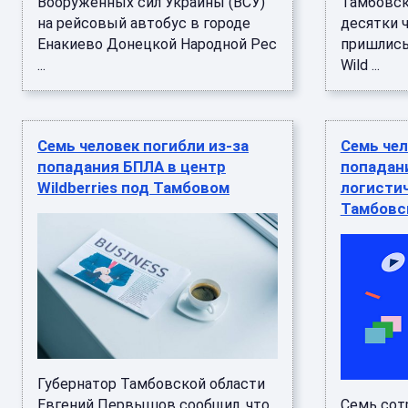
Вооруженных сил Украины (ВСУ)
Тамбовск
на рейсовый автобус в городе
десятки 
Енакиево Донецкой Народной Рес
пришлись
...
Wild ...
Семь человек погибли из-за
Семь чел
попадания БПЛА в центр
попадан
Wildberries под Тамбовом
логистич
Тамбовс
Губернатор Тамбовской области
Евгений Первышов сообщил, что
Семь сот