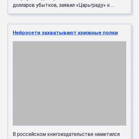
В российском книгоиздательстве наметился
новый неожиданный тренд.ИИ-литература
пользуется огромной популярностью и по
востребованности уже обходит ре ...
ИИ проконтролирует полки и ценники в
магазинах «Пятерочка»