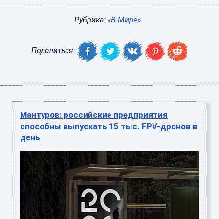
Рубрика:
«В Мире»
Поделиться:
Мантуров: российские предприятия
способны выпускать 15 тыс. FPV-дронов в
день