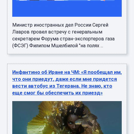
Министр иностранных дел России Сергей
Лавров провел встречу с генеральным
секретарем Форума стран-экспортеров газа
(ФСЭГ) Филипом Мшелбилой "на полях ...
Инфантино об Иране на ЧМ: «Я пообещал им,
что они приедут, даже если мне придется
вести автобус из Тегерана. Не знаю, кто
еще смог бы обеспечить их приезд»