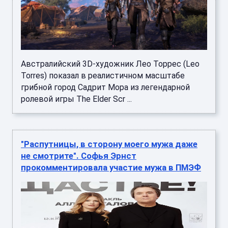
Австралийский 3D-художник Лео Торрес (Leo
Torres) показал в реалистичном масштабе
грибной город Садрит Мора из легендарной
ролевой игры The Elder Scr ...
"Распутницы, в сторону моего мужа даже
не смотрите". Софья Эрнст
прокомментировала участие мужа в ПМЭФ