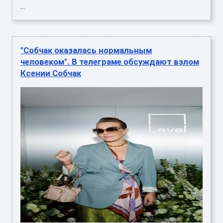
...
"Собчак оказалась нормальным
человеком". В телеграме обсуждают взлом
Ксении Собчак