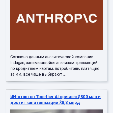
Согласно данным аналитической компании
Indagari, занимающейся анализом транзакций
по кредитным картам, потребители, платящие
за ИИ, всё чаще выбирают ...
ИИ-стартап Together AI привлек $800 млн и
достиг капитализации $8,3 млрд