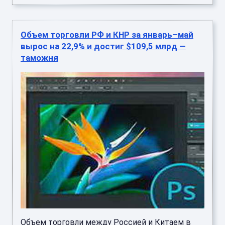
Объем торговли РФ и КНР за январь–май
вырос на 22,9% и достиг $109,5 млрд —
таможня
Объем торговли между Россией и Китаем в