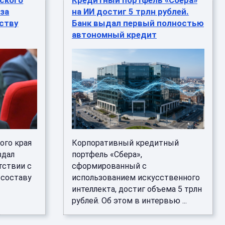
ского
Кредитный портфель «Сбера»
 за
на ИИ достиг 5 трлн рублей.
ству
Банк выдал первый полностью
автономный кредит
ого края
Корпоративный кредитный
здал
портфель «Сбера»,
тствии с
сформированный с
 составу
использованием искусственного
интеллекта, достиг объема 5 трлн
рублей. Об этом в интервью ...