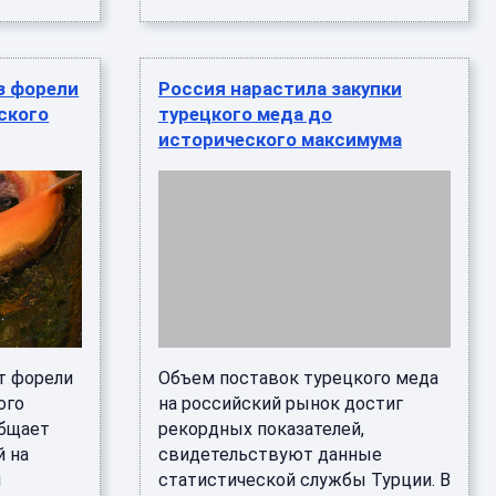
з форели
Россия нарастила закупки
ского
турецкого меда до
исторического максимума
т форели
Объем поставок турецкого меда
ого
на российский рынок достиг
общает
рекордных показателей,
й на
свидетельствуют данные
й
статистической службы Турции. В