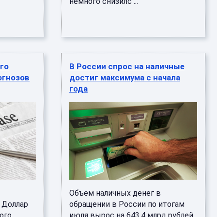
немного снизилс ...
го
В России спрос на наличные
огнозов
достиг максимума с начала
года
Объем наличных денег в
 Доллар
обращении в России по итогам
ого
июля вырос на 643,4 млрд рублей,