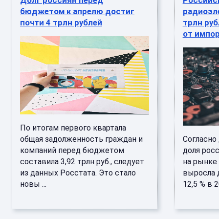
Долг россиян перед
Российс
бюджетом к апрелю достиг
радиоэл
почти 4 трлн рублей
трлн руб
от импо
По итогам первого квартала
общая задолженность граждан и
Согласно
компаний перед бюджетом
доля рос
составила 3,92 трлн руб., следует
на рынке
из данных Росстата. Это стало
выросла д
новы ...
12,5 % в 2