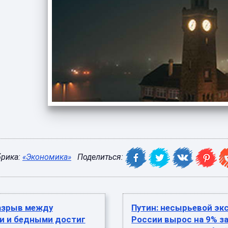
брика:
«Экономика»
Поделиться:
азрыв между
Путин: несырьевой эк
и и бедными достиг
России вырос на 9% за