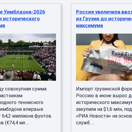
е Уимблдона-2026
Россия увеличила вво
и исторического
из Грузии до историче
ма
максимума
оду совокупная сумма
Импорт грузинской форе
частникам
Россию в июне вырос д
одного теннисного
исторического максиму
Уимблдона впервые
закупили на $1,6 млн, по
 64,2 миллиона фунтов
«РИА Новости» на осно
 (€74,4 мл ...
служб ...