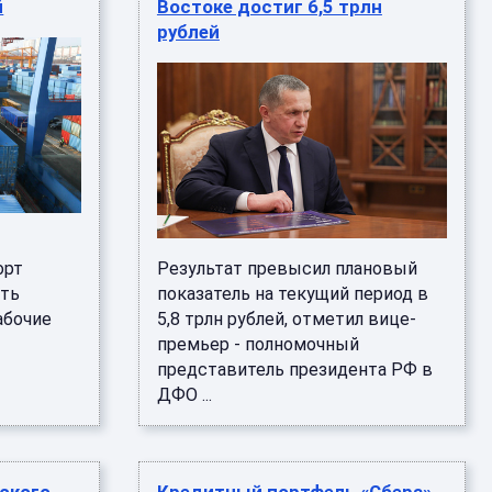
й
Востоке достиг 6,5 трлн
рублей
орт
Результат превысил плановый
ать
показатель на текущий период в
абочие
5,8 трлн рублей, отметил вице-
премьер - полномочный
представитель президента РФ в
ДФО ...