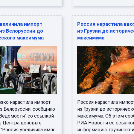
увеличила импорт
Россия нарастила вво
из Белоруссии до
из Грузии до историче
еского максимума
максимума
езко нарастила импорт
Россия нарастила импор
из Белоруссии, сообщило
из Грузии до историческ
"Ведомости" со ссылкой
максимума. Об этом со
е Центра ценовых
РИА Новости со ссылко
."Россия увеличила импо
информацию грузинско