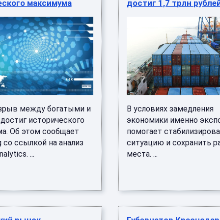
еского максимума
достиг 1,7 трлн рубле
зрыв между богатыми и
В условиях замедления
достиг исторического
экономики именно эксп
а. Об этом сообщает
помогает стабилизиров
 со ссылкой на анализ
ситуацию и сохранить р
lytics. ...
места. ...