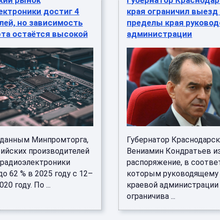
кий рынок
Губернатор Краснодар
ектроники достиг 4
края ограничил выезд
лей, но зависимость
пределы края руковод
рта остаётся высокой
администрации
 данным Минпромторга,
Губернатор Краснодарск
сийских производителей
Вениамин Кондратьев и
 радиоэлектроники
распоряжение, в соотве
о 62 % в 2025 году с 12–
которым руководящему
020 году. По ...
краевой администрации
ограничива ...