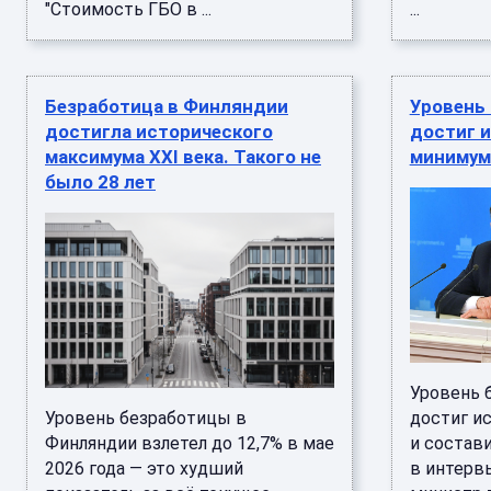
"Стоимость ГБО в ...
...
Безработица в Финляндии
Уровень
достигла исторического
достиг 
максимума XXI века. Такого не
минимум
было 28 лет
Уровень 
Уровень безработицы в
достиг и
Финляндии взлетел до 12,7% в мае
и состави
2026 года — это худший
в интерв