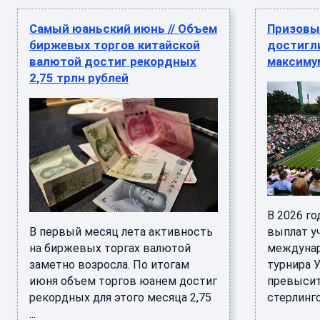
Самый юаньский июнь // Объем
Призовы
биржевых торгов китайской
достигл
валютой достиг рекордных
максиму
2,75 трлн рублей
В 2026 г
В первый месяц лета активность
выплат у
на биржевых торгах валютой
междунар
заметно возросла. По итогам
турнира 
июня объем торгов юанем достиг
превысит
рекордных для этого месяца 2,75
стерлингов
...