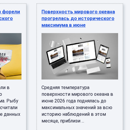
з форели
Поверхность мирового океана
ского
прогрелась до исторического
максимума в июне
ли в
Средняя температура
о
поверхности мирового океана в
ма. Рыбу
июне 2026 года поднялась до
дсчитали
максимальных значений за всю
ве данных
историю наблюдений в этом
месяце, приблизи ...