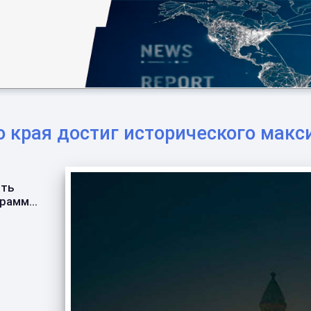
 края достиг исторического макси
ить
амм...