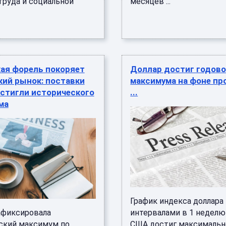
труда и социальной
месяцев ...
кая форель покоряет
Доллар достиг годово
кий рынок: поставки
максимума на фоне пр
стигли исторического
...
ма
График индекса доллара
афиксировала
интервалами в 1 неделю
ский максимум по
США достиг максимальн