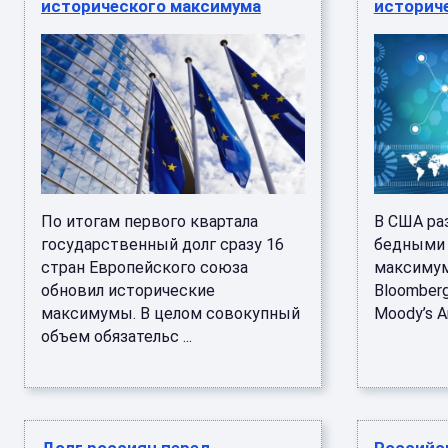
исторического максимума
историч
По итогам первого квартала
В США ра
государственный долг сразу 16
бедными 
стран Европейского союза
максимум
обновил исторические
Bloomberg
максимумы. В целом совокупный
Moody’s Ana
объем обязательс ...