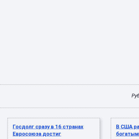
Ру
Госдолг сразу в 16 странах
В США р
Евросоюза достиг
богатым