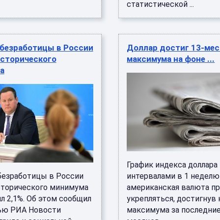
статистической ...
 безработицы в России
Доллар достиг 13-мес
исторического
максимума на фоне ...
а
График индекса доллара
безработицы в России
интервалами в 1 неделю
сторического минимума
американская валюта п
л 2,1%. Об этом сообщил
укрепляться, достигнув 
ью РИА Новости
максимума за последние