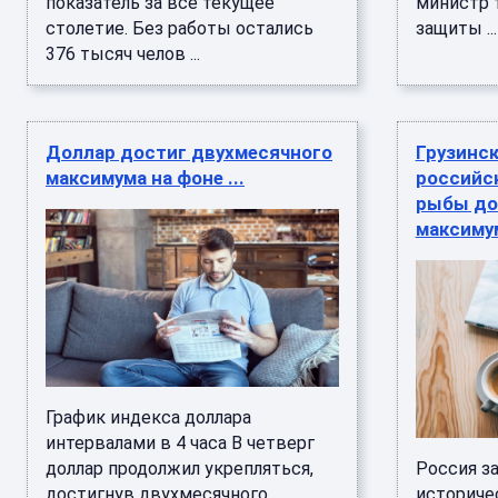
показатель за всё текущее
министр 
столетие. Без работы остались
защиты ...
376 тысяч челов ...
Доллар достиг двухмесячного
Грузинс
максимума на фоне ...
российс
рыбы до
максиму
График индекса доллара
интервалами в 4 часа В четверг
доллар продолжил укрепляться,
Россия з
достигнув двухмесячного
историче