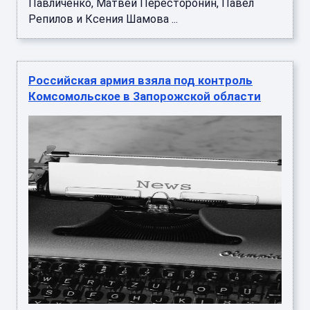
Павличенко, Матвей Пересторонин, Павел
Репилов и Ксения Шамова ...
Российская армия взяла под контроль
Комсомольское в Запорожской области