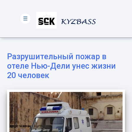
☰
Разрушительный пожар в
отеле Нью-Дели унес жизни
20 человек