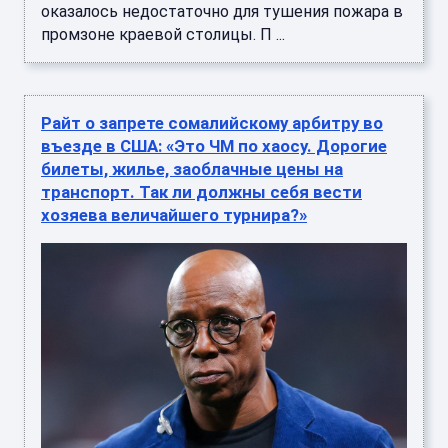
оказалось недостаточно для тушения пожара в
промзоне краевой столицы. П ...
Райт о запрете сомалийскому арбитру во
въезде в США: «Это ЧМ по хаосу. Дорогие
билеты, жилье, заоблачные цены на
транспорт. Так ли должны себя вести
хозяева величайшего турнира?»