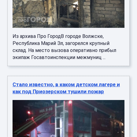
Из архива Про ГородВ городе Волжске,
Республика Марий Эл, загорелся крупный
склад. На место вызова оперативно прибыл
экипаж Госавтоинспекции межмуниц ...
Стало известно, в каком детском лагере и
как под Приозерском тушили пожар