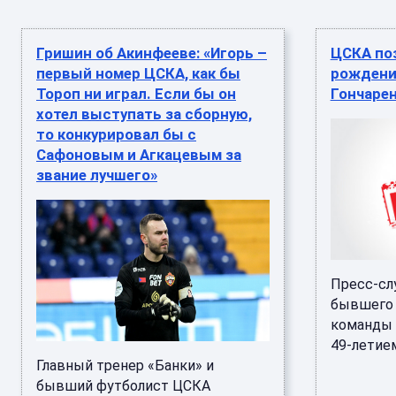
Гришин об Акинфееве: «Игорь –
ЦСКА по
первый номер ЦСКА, как бы
рождени
Тороп ни играл. Если бы он
Гончаре
хотел выступать за сборную,
то конкурировал бы с
Сафоновым и Агкацевым за
звание лучшего»
Пресс-сл
бывшего 
команды 
49-летием.
Главный тренер «Банки» и
бывший футболист ЦСКА