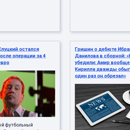
Слуцкий остался
Гришин о дебюте Ибра
сле операции за 4
Данилова в сборной: «
евро
убедили: Амир вообще
Кирилла дважды обыг
один раз он обрезал»
ый футбольный