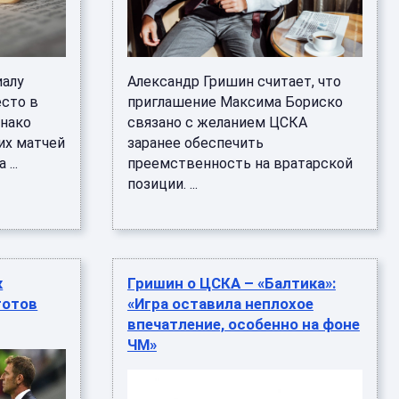
иалу
Александр Гришин считает, что
есто в
приглашение Максима Бориско
днако
связано с желанием ЦСКА
их матчей
заранее обеспечить
...
преемственность на вратарской
позиции. ...
к
Гришин о ЦСКА – «Балтика»:
готов
«Игра оставила неплохое
впечатление, особенно на фоне
ЧМ»