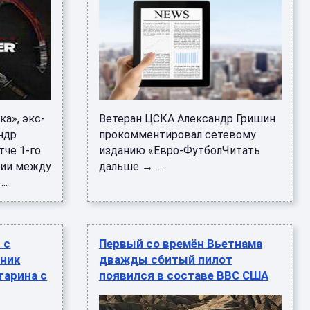
а», экс-
Ветеран ЦСКА Александр Гришин
ндр
прокомментировал сетевому
тче 1-го
изданию «Евро-ФутболЧитать
сии между
дальше → ...
..
 с
Первый со времён Вьетнама
ник
дважды сбитый пилот
гарина с
появился в составе ВВС США