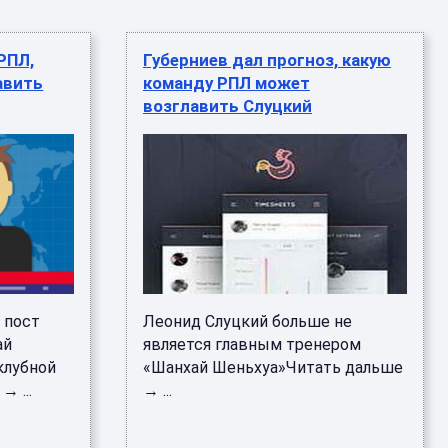
РПЛ,
Губерниев дал прогноз, какую
авить
команду РПЛ может
возглавить Слуцкий
 пост
Леонид Слуцкий больше не
ай
является главным тренером
клубной
«Шанхай Шеньхуа»Читать дальше
 ...
→ ...