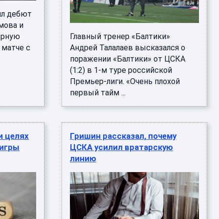
ил дебют
мова и
орную
Главный тренер «Балтики»
 матче с
Андрей Талалаев высказался о
поражении «Балтики» от ЦСКА
(1:2) в 1-м туре российской
Премьер-лиги. «Очень плохой
первый тайм ...
и целях
Гришин рассказал, почему
 игры
ЦСКА усилил вратарскую
линию