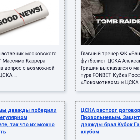
аставник московского
Главный тренер ФК «Банк
а" Массимо Каррера
футболист ЦСКА Алекса
на вопрос о возможной
Гришин высказался о ма
СКА. ...
тура FONBET Кубка Рос
«Локомотивом» и ЦСКА. .
 мы дважды победили
ЦСКА расторг договор
регулярном
Провольневым. Защит
те, так что их можно
дважды брал Кубок Га
ть
клубом