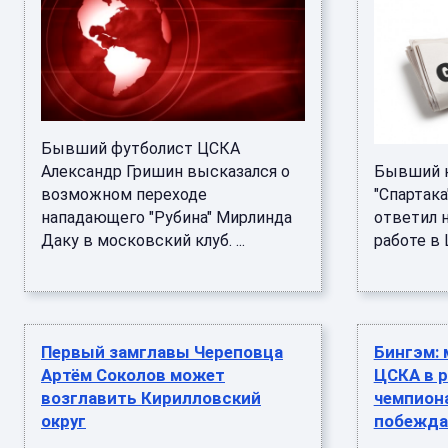
Бывший футболист ЦСКА
Александр Гришин высказался о
Бывший н
возможном переходе
"Спартак
нападающего "Рубина" Мирлинда
ответил 
Даку в московский клуб. ...
работе в Ц
Первый замглавы Череповца
Бингэм:
Артём Соколов может
ЦСКА в 
возглавить Кирилловский
чемпиона
округ
побежда