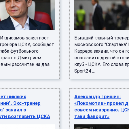
Игдисамов занял пост
Бывший главный трене
 тренера ЦСКА, сообщает
московского "Спартака"
ужба футбольного
Каррера заявил, что он г
нтракт с Дмитрием
возглавить другой стол
вым рассчитан на два
клуб - ЦСКА. Его слова 
Sport24 ...
нет никаких
Александр Гришин:
ний". Экс-тренер
«Локомотив» провел д
а" заявил о
совсем невзрачно. ЦСК
сти возглавить ЦСКА
таки фаворит»