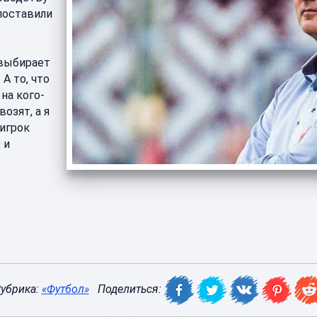
 поставили
 выбирает
А то, что
 на кого-
озят, а я
-игрок
 и
убрика:
«Футбол»
Поделиться: