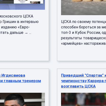
московского ЦСКА
р Гришин в интервью
ЦСКА по своему потенц
 изданию «Евро-
способен бороться за м
ать дальше → ...
топ-3 и Кубок России, о
результаты товарищеск
«армейцев» насторажива 
 Игдисамова
Приведший "Спартак" 
ли главным тренером
чемпионству Каррера 
возглавить ЦСКА