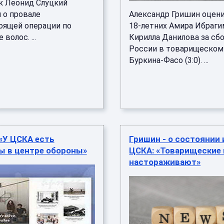
к Леонид Слуцкий
 о провале
Александр Гришин оцен
оящей операции по
18-летних Амира Ибраги
волос. ...
Кирилла Данилова за сб
России в товарищеском
Буркина‑Фасо (3:0). ...
«У ЦСКА есть
Гришин - о состоянии 
ы в центре обороны»
ЦСКА: «Товарищеские
настораживают»