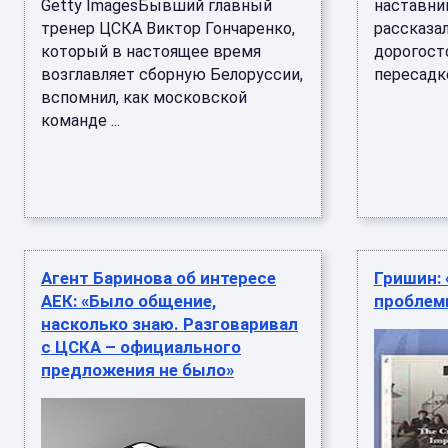
Getty ImagesБывший главный
наставни
тренер ЦСКА Виктор Гончаренко,
рассказал
который в настоящее время
дорогост
возглавляет сборную Белоруссии,
пересадке 
вспомнил, как московской
команде ...
Агент Баринова об интересе
Гришин: 
АЕК: «Было общение,
проблем
насколько знаю. Разговаривал
с ЦСКА – официального
предложения не было»