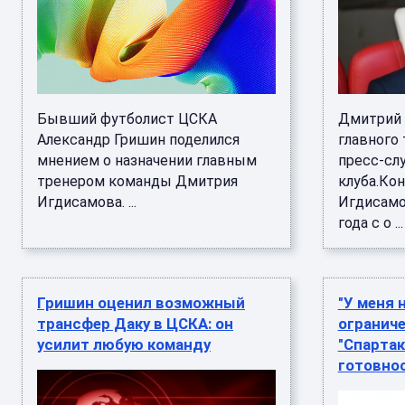
Бывший футболист ЦСКА
Дмитрий 
Александр Гришин поделился
главного
мнением о назначении главным
пресс-сл
тренером команды Дмитрия
клуба.Ко
Игдисамова. ...
Игдисамо
года с о ...
Гришин оценил возможный
"У меня 
трансфер Даку в ЦСКА: он
ограниче
усилит любую команду
"Спартак
готовно