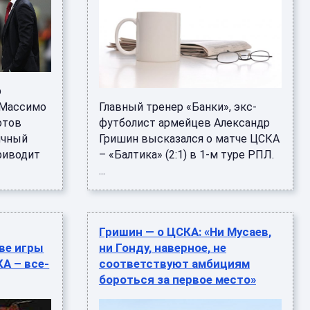
р
 Массимо
Главный тренер «Банки», экс-
отов
футболист армейцев Александр
ичный
Гришин высказался о матче ЦСКА
приводит
– «Балтика» (2:1) в 1-м туре РПЛ.
...
Гришин — о ЦСКА: «Ни Мусаев,
ве игры
ни Гонду, наверное, не
А – все-
соответствуют амбициям
бороться за первое место»