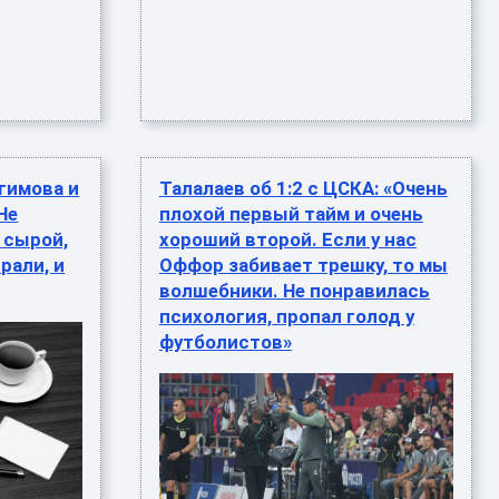
гимова и
Талалаев об 1:2 с ЦСКА: «Очень
Не
плохой первый тайм и очень
 сырой,
хороший второй. Если у нас
рали, и
Оффор забивает трешку, то мы
волшебники. Не понравилась
психология, пропал голод у
футболистов»