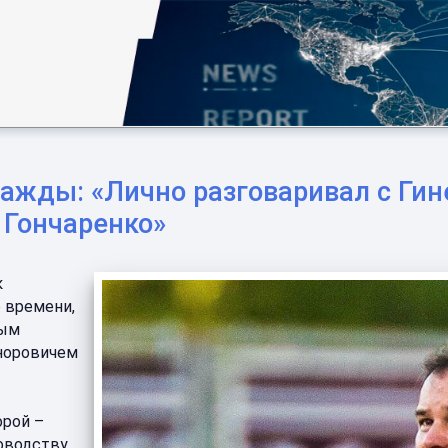
ажды: «Лично разговаривал с Гине
 Гончаренко»
к
 времени,
ным
нноровичем
орой –
ководству