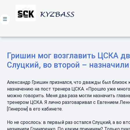
☰
Гришин мог возглавить ЦСКА дв
Слуцкий, во второй – назначили
Александр Гришин признался, что дважды был близок 
назначению на пост тренера ЦСКА. «Прошло уже много
можно говорить. Меня два раза могли назначить глав
тренером ЦСКА. Я лично разговаривал с Евгением Ле
[Гинером] в его кабинете.
Но не срослось: в первый раз остался Слуцкий, а во вт
назначили Гончаренко. По каким причинам? Только ру