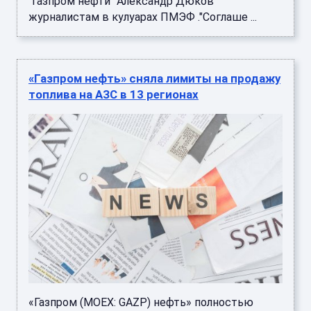
"Газпром нефти" Александр Дюков
журналистам в кулуарах ПМЭФ ."Соглаше ...
«Газпром нефть» сняла лимиты на продажу
топлива на АЗС в 13 регионах
«Газпром (MOEX: GAZP) нефть» полностью