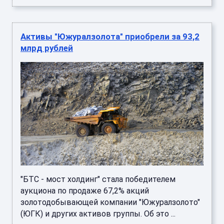
Активы "Южуралзолота" приобрели за 93,2
млрд рублей
"БТС - мост холдинг" стала победителем
аукциона по продаже 67,2% акций
золотодобывающей компании "Южуралзолото"
(ЮГК) и других активов группы. Об это ...