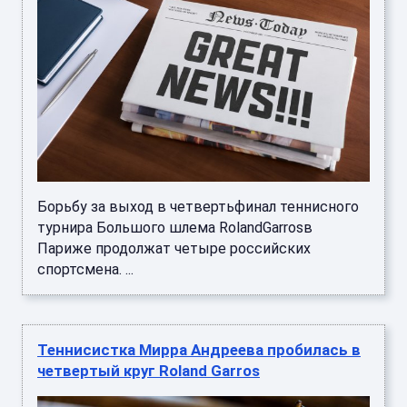
Борьбу за выход в четвертьфинал теннисного
турнира Большого шлема RolandGarrosв
Париже продолжат четыре российских
спортсмена. ...
Теннисистка Мирра Андреева пробилась в
четвертый круг Roland Garros