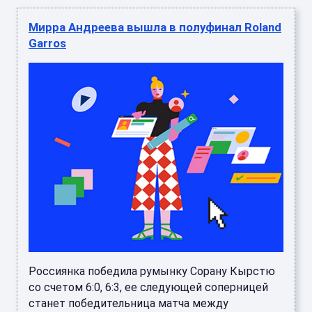
Мирра Андреева вышла в полуфинал Roland
Garros
Россиянка победила румынку Сорану Кырстю
со счетом 6:0, 6:3, ее следующей соперницей
станет победительница матча между