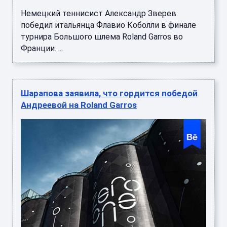
Немецкий теннисист Александр Зверев
победил итальянца Флавио Коболли в финале
турнира Большого шлема Roland Garros во
Франции. ...
Шарапова заявила, что гордится победой
Андреевой на Roland Garros