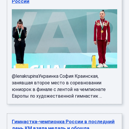
России
@lenakrupinaУкраинка София Краинская,
занявшая второе место в соревновании
юниорок в финале с лентой на чемпионате
Европы по художественной гимнастик ...
Гимнастка-чемпионка России в последний
день КМ взяла медаль и обошла