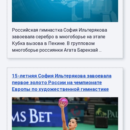
Российская гимнастка София Ильтерякова
завоевала серебро в многоборье на этапе
Кубка вызова в Пекине. В групповом
многоборье россиянки Агата Барекзай ...
15-летняя София Ильтерякова завоевала
первое золото России на чемпионате
Европы по художественной гимнастике