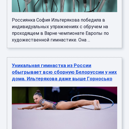
Россиянка София Ильтерякова победила в
индивидуальных упражнениях с обручем на
проходящем в Варне чемпионате Европы по
художественной гимнастике. Она ...
Уникальная гимнастка из России
обыгрывает всю сборную Белоруссии у них
дома. Ильтерякова даже выше Горносько