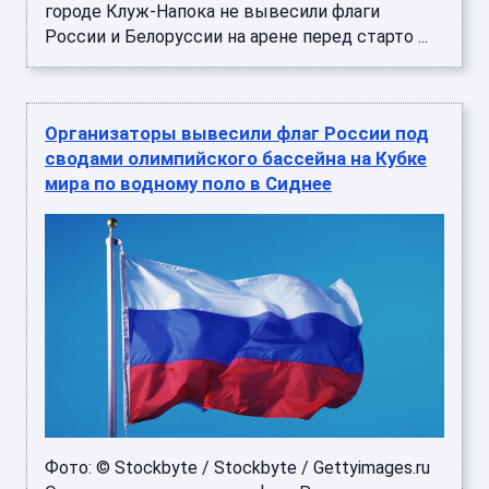
городе Клуж-Напока не вывесили флаги
России и Белоруссии на арене перед старто ...
Организаторы вывесили флаг России под
сводами олимпийского бассейна на Кубке
мира по водному поло в Сиднее
Фото: © Stockbyte / Stockbyte / Gettyimages.ru