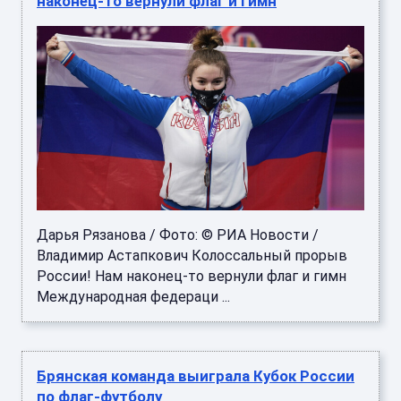
наконец-то вернули флаг и гимн
Дарья Рязанова / Фото: © РИА Новости /
Владимир Астапкович Колоссальный прорыв
России! Нам наконец-то вернули флаг и гимн
Международная федераци ...
Брянская команда выиграла Кубок России
по флаг‑футболу