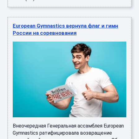
European Gymnastics вернула флаг и гимн
России на соревнования
Внеочередная Генеральная ассамблея European
Gymnastics ратифицировала возвращение