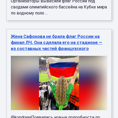
Организаторы вывесили флаг России под
сводами олимпийского бассейна на Кубке мира
по водному поло ...
Жена Сафонова не брала флаг России на
финал ЛЧ. Она сделала его на стадионе —
из составных частей французского
@kondraaaПоявились новые подробности по