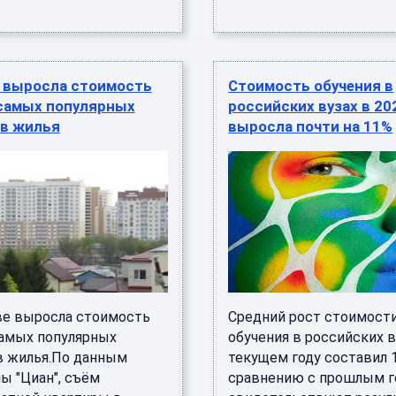
е выросла стоимость
Стоимость обучения в
самых популярных
российских вузах в 20
в жилья
выросла почти на 11%
ве выросла стоимость
Средний рост стоимост
амых популярных
обучения в российских в
 жилья.По данным
текущем году составил 
ы "Циан", съём
сравнению с прошлым г