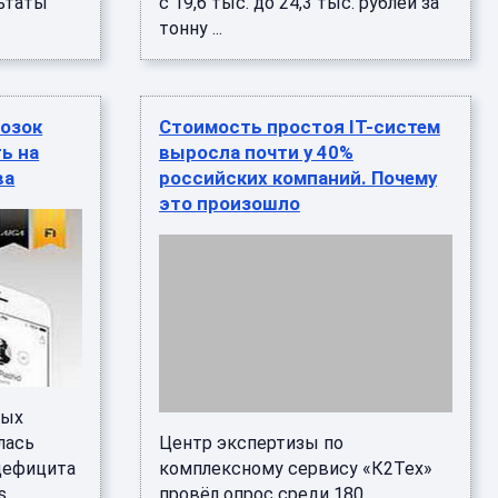
ьтаты
с 19,6 тыс. до 24,3 тыс. рублей за
тонну ...
возок
Стоимость простоя IT-систем
ь на
выросла почти у 40%
ва
российских компаний. Почему
это произошло
ных
лась
Центр экспертизы по
 дефицита
комплексному сервису «К2Тех»
s
провёл опрос среди 180