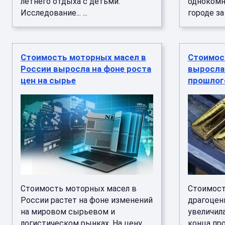
летнего отдыха с детьми.
однокомн
Исследование... ...
городе за 
Стоимость моторных масел в
Стоимос
России выросла на фоне роста
выросла 
цен на сырье
прошлого
Стоимость моторных масел в
Стоимост
России растет на фоне изменений
драгоцен
на мировом сырьевом и
увеличила
логистическом рынках. На цену
конца про