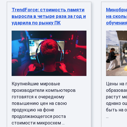
TrendForce: стоимость памяти
Минобрн
выросла в четыре раза за год и
на скол
ударила по рынку ПК
обучения
Крупнейшие мировые
Цены на 
производители компьютеров
образован
готовятся к очередному
растут м
повышению цен на свою
однако о
продукцию на фоне
быть на 
продолжающегося роста
...
стоимости микросхем ...