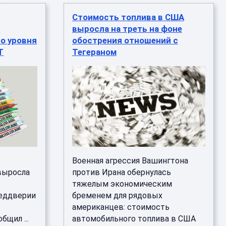
Стоимость топлива в США
е
выросла на треть на фоне
о уровня
обострения отношений с
T
Тегераном
Военная агрессия Вашингтона
выросла
против Ирана обернулась
тяжелым экономическим
реддверии
бременем для рядовых
американцев: стоимость
щил ...
автомобильного топлива в США