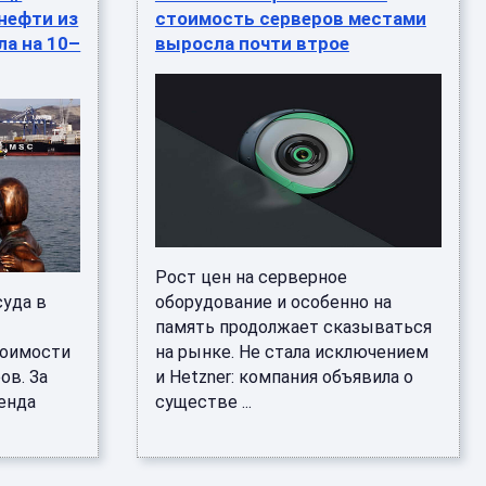
нефти из
стоимость серверов местами
а на 10–
выросла почти втрое
Рост цен на серверное
суда в
оборудование и особенно на
память продолжает сказываться
тоимости
на рынке. Не стала исключением
ов. За
и Hetzner: компания объявила о
ренда
существе ...