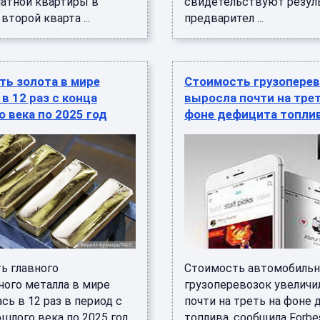
атной квартиры в
свидетельствуют резул
второй кварта ...
предварител ...
ть золота в мире
Стоимость грузопере
в 12 раз с конца
выросла почти на трет
 века по 2025 год
фоне дефицита топли
ь главного
Стоимость автомобиль
ного металла в мире
грузоперевозок увеличи
сь в 12 раз в период с
почти на треть на фоне
шлого века по 2025 год,
топлива, сообщила Forbe