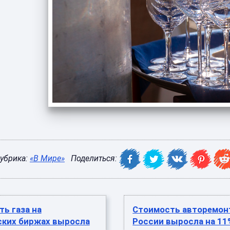
убрика:
«В Мире»
Поделиться:
ь газа на
​Стоимость авторемон
ских биржах выросла
России выросла на 11