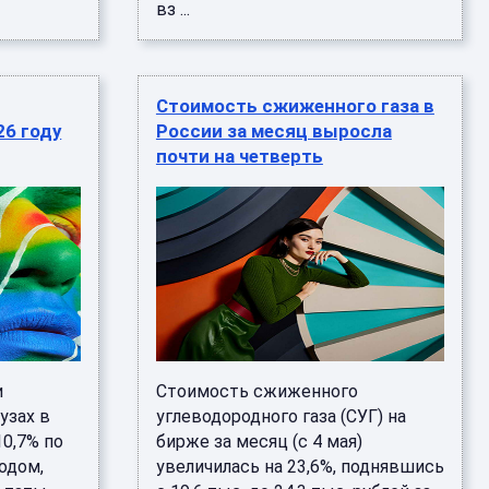
вз ...
Стоимость сжиженного газа в
26 году
России за месяц выросла
почти на четверть
и
Стоимость сжиженного
узах в
углеводородного газа (СУГ) на
10,7% по
бирже за месяц (с 4 мая)
одом,
увеличилась на 23,6%, поднявшись