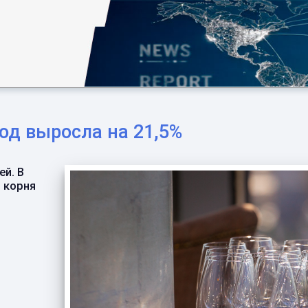
од выросла на 21,5%
ей. В
з корня