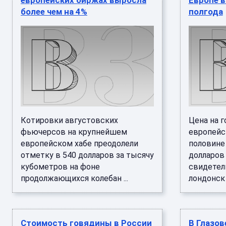
европейских биржах выросла
Европе в
более чем на 4%
полгода
Котировки августовских
Цена на г
фьючерсов на крупнейшем
европейс
европейском хабе преодолели
половине 
отметку в 540 долларов за тысячу
долларов 
кубометров на фоне
свидетел
продолжающихся колебан ...
лондонск .
Стоимость говядины в России
В Глазов