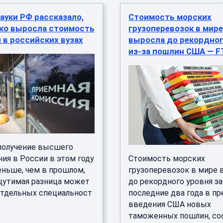
ауки РФ рассказало,
Стоимость морских
ько выросла стоимость
грузоперевозок в мир
 в российских вузах
выросла до рекордног
из-за пошлин США — F
получение высшего
ия в России в этом году
Стоимость морских
еньше, чем в прошлом,
грузоперевозок в мире 
щутимая разница может
до рекордного уровня за
отдельных специальност
последние два года в п
введения США новых
таможенных пошлин, сооб