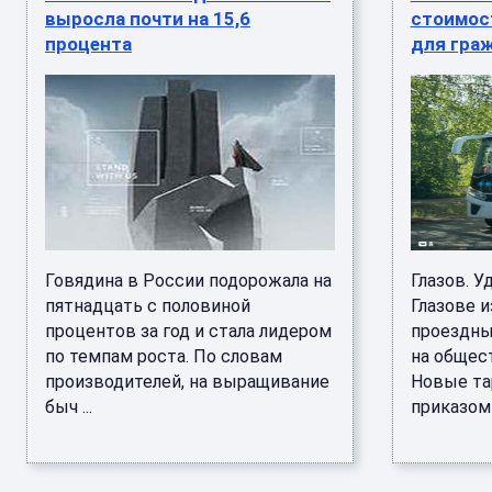
выросла почти на 15,6
стоимос
процента
для гра
Говядина в России подорожала на
Глазов. У
пятнадцать с половиной
Глазове 
процентов за год и стала лидером
проездны
по темпам роста. По словам
на общес
производителей, на выращивание
Новые та
быч ...
приказом .