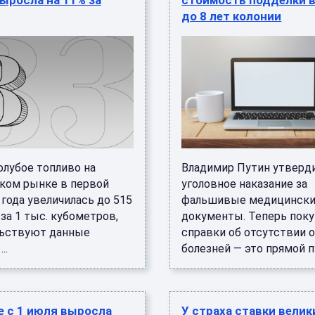
ыросла на 11% за
стоимость подделки 
до 8 лет колонии
олубое топливо на
Владимир Путин утверд
ком рынке в первой
уголовное наказание за
года увеличилась до 515
фальшивые медицинск
за 1 тыс. кубометров,
документы. Теперь поку
ьствуют данные
справки об отсутствии 
..
болезней — это прямой пу 
е с 1 июля выросла
У страха ставки велики