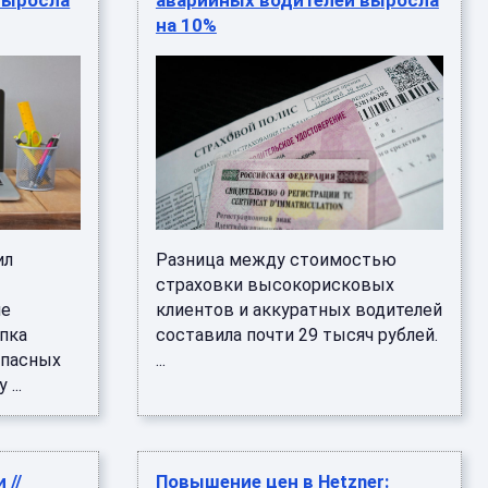
выросла
аварийных водителей выросла
на 10%
ил
Разница между стоимостью
страховки высокорисковых
ие
клиентов и аккуратных водителей
пка
составила почти 29 тысяч рублей.
опасных
...
...
 //
Повышение цен в Hetzner: