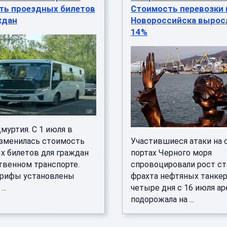
ть проездных билетов
Стоимость перевозки 
ждан
Новороссийска выросл
14%
дмуртия. С 1 июля в
изменилась стоимость
Участившиеся атаки на 
х билетов для граждан
портах Черного моря
твенном транспорте.
спровоцировали рост с
рифы установлены
фрахта нефтяных танкер
..
четыре дня с 16 июля а
подорожала на ...