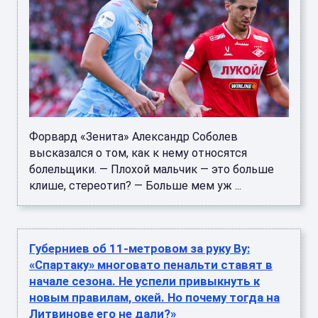
Форвард «Зенита» Александр Соболев
высказался о том, как к нему относятся
болельщики. — Плохой мальчик — это больше
клише, стереотип? — Больше мем уж ...
Губерниев об 11-метровом за руку Ву:
«Спартаку» многовато пенальти ставят в
начале сезона. Не успели привыкнуть к
новым правилам, окей. Но почему тогда на
Литвинове его не дали?»