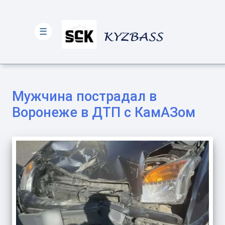
☰
Мужчина пострадал в
Воронеже в ДТП с КамАЗом