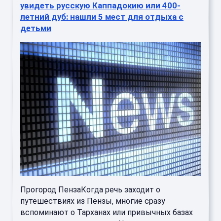
увидеть русскую Каппадокию или 400-
летний дуб: нашли 5 мест для отдыха с
детьми
Прогород ПензаКогда речь заходит о
путешествиях из Пензы, многие сразу
вспоминают о Тарханах или привычных базах