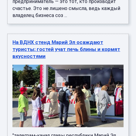
предприниматель — это тот, кто производит
счастье. Это не лишено смысла, ведь каждый
владелец бизнеса соз ...
На ВДНХ стенд Марий Эл осаждают
туристы: гостей учат печь блины и кормят
вкусностями
"телеграм-канал главы республики Марий Эл