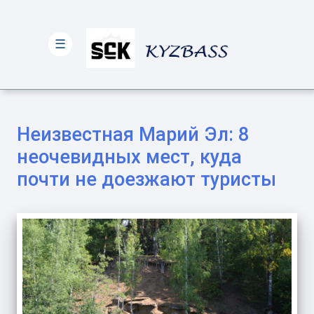
☰
Неизвестная Марий Эл: 8
неочевидных мест, куда
почти не доезжают туристы