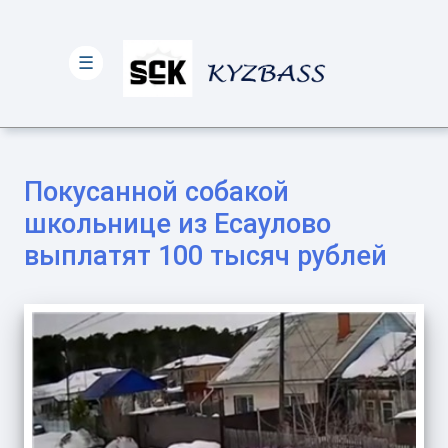
☰
Покусанной собакой
школьнице из Есаулово
выплатят 100 тысяч рублей