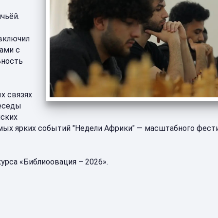
чьёй.
 включил
тами с
ьность
х связях
беседы
нских
амых ярких событий "Недели Африки" — масштабного фест
урса «Библиоовация – 2026».