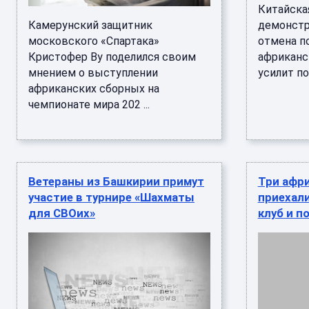
Китайска
Камерунский защитник
демонстр
московского «Спартака»
отмена п
Кристофер Ву поделился своим
африканск
мнением о выступлении
усилит по
африканских сборных на
чемпионате мира 202 ...
Ветераны из Башкирии примут
Три афр
участие в турнире «Шахматы
приехали
для СВОих»
клуб и п