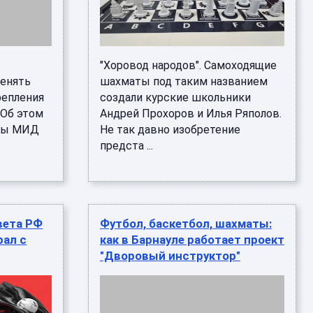
х
"Хоровод народов". Самоходящие
менять
шахматы под таким названием
репления
создали курские школьники
 Об этом
Андрей Прохоров и Илья Ряполов.
авы МИД
Не так давно изобретение
предста ...
вета РФ
Футбол, баскетбол, шахматы:
рал с
как в Барнауле работает проект
"Дворовый инструктор"