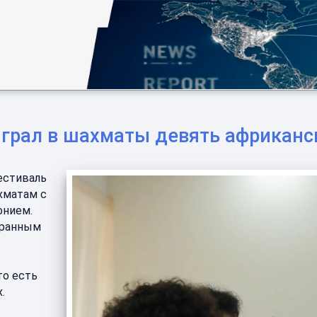
грал в шахматы девять африканс
естиваль
ахматам с
онием.
транным
то есть
.