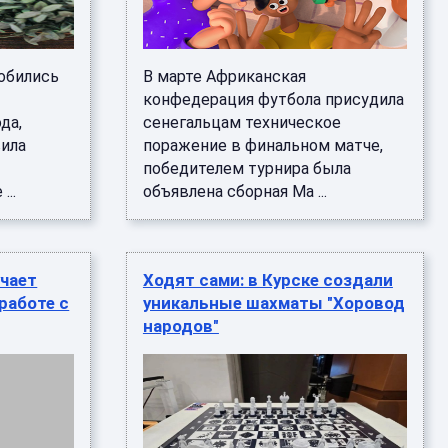
обились
В марте Африканская
конфедерация футбола присудила
да,
сенегальцам техническое
вила
поражение в финальном матче,
победителем турнира была
...
объявлена сборная Ма ...
учает
Ходят сами: в Курске создали
работе с
уникальные шахматы "Хоровод
народов"