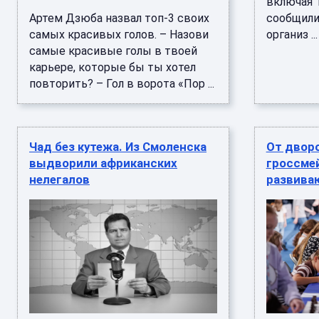
включая 
Артем Дзюба назвал топ-3 своих
сообщили
самых красивых голов. – Назови
организ ...
самые красивые голы в твоей
карьере, которые бы ты хотел
повторить? – Гол в ворота «Пор ...
Чад без кутежа. Из Смоленска
От двор
выдворили африканских
гроссмей
нелегалов
развива