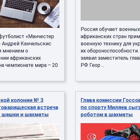
Россия обучает военны
утболист «Манчестер
африканских стран при
 Андрей Канчельскис
военную технику для ук
я мнением о
их обороноспособности.
нии африканских
заявил заместитель гл
на чемпионате мира – 20
РФ Геор ...
кой колонии № 3
Глава комиссии Госсо
товарищеская встреча
по спорту Миляев сыг
в шашки и шахматы
роботом в шахматы