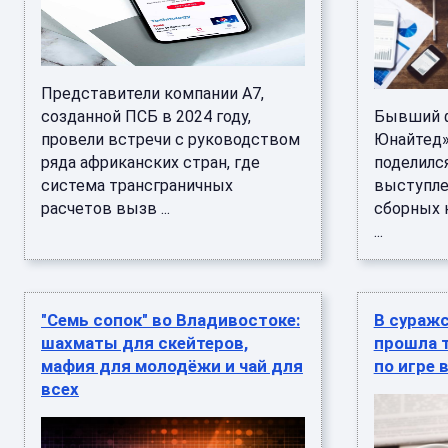
Представители компании А7,
созданной ПСБ в 2024 году,
Бывший ф
провели встречи с руководством
Юнайтед»
ряда африканских стран, где
поделилс
система трансграничных
выступле
расчетов вызв ...
сборных 
...
"Семь сопок" во Владивостоке:
В суражс
шахматы для скейтеров,
прошла 
мафия для молодёжи и чай для
по игре 
всех