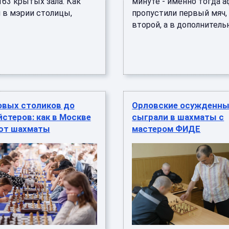
163 крытых зала. Как
минуте - именно тогда 
 в мэрии столицы,
пропустили первый мяч,
второй, а в дополнительно
овых столиков до
Орловские осужденн
стеров: как в Москве
сыграли в шахматы с
ют шахматы
мастером ФИДЕ