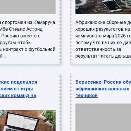
й спортсмен из Камеруна
Африканские сборные д
Мбе Стевис Астрид
хороших результатов на
в Россию вместе с
чемпионате мира 2026 го
 другом, чтобы
потому что на них не да
ь контракт с футбольной
ответственность за
...
результатЧитать дальше 
скис поделился
Борисенко: Россия об
ением от игры
африканских военных 
ских команд на
техникой