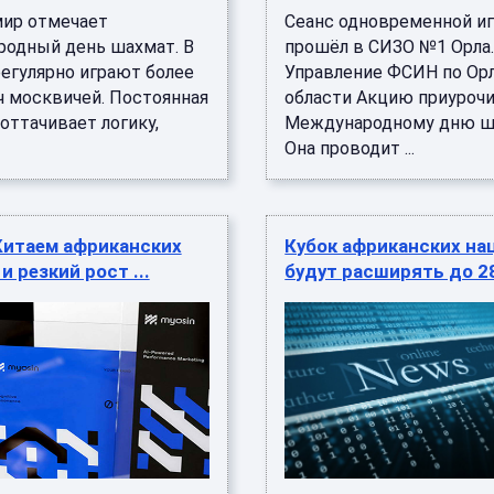
мир отмечает
Сеанс одновременной и
одный день шахмат. В
прошёл в СИЗО №1 Орла.
регулярно играют более
Управление ФСИН по Ор
ч москвичей. Постоянная
области Акцию приурочи
оттачивает логику,
Международному дню ш
Она проводит ...
Китаем африканских
Кубок африканских на
и резкий рост ...
будут расширять до 2