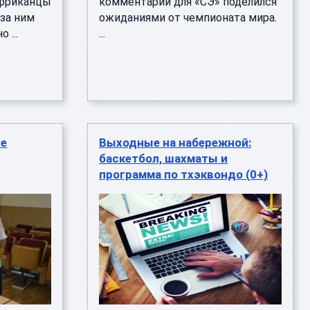
африканцы
комментарии для «СЭ» поделился
 за ним
ожиданиями от чемпионата мира.
 ...
...
ые
Выходные на набережной:
баскетбол, шахматы и
программа по тхэквондо (0+)