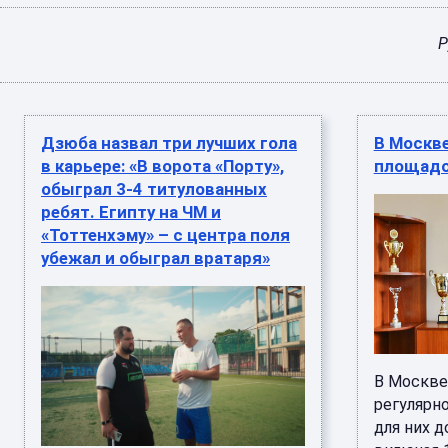
Р
Дзюба назвал три лучших гола
В Москв
в карьере: «В ворота «Порту»,
площадо
обыграл 3-4 титулованных
ребят. Египту на ЧМ и
«Тоттенхэму» – с центра поля
убежал и обыграл вратаря»
В Москве
регулярн
для них 