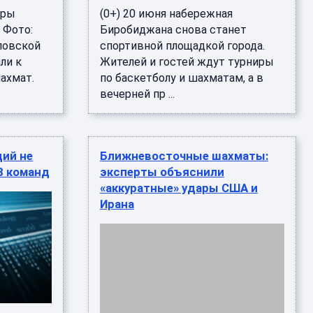
гры
(0+) 20 июня набережная
 Фото:
Биробиджана снова станет
ловской
спортивной площадкой города.
ли к
Жителей и гостей ждут турниры
ахмат.
по баскетболу и шахматам, а в
вечерней пр ...
ций не
Ближневосточные шахматы:
8 команд
эксперты объяснили
«аккуратные» удары США и
Ирана