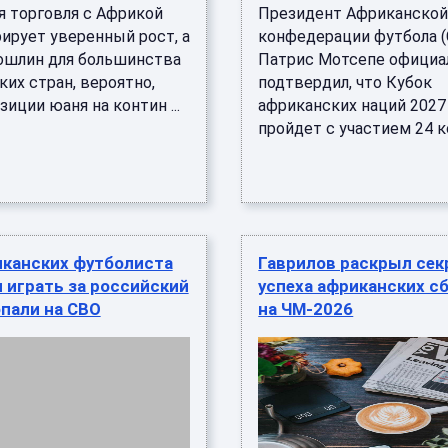
я торговля с Африкой
Президент Африканско
ирует уверенный рост, а
конфедерации футбола (
ошлин для большинства
Патрис Мотсепе официа
их стран, вероятно,
подтвердил, что Кубок
зиции юаня на контин ...
африканских наций 2027
пройдет с участием 24 ко 
иканских футболиста
Гаврилов раскрыл сек
 играть за российский
успеха африканских с
опали на СВО
на ЧМ-2026