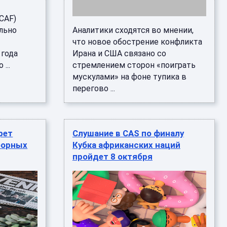
й
CAF)
льно
Аналитики сходятся во мнении,
что новое обострение конфликта
 года
Ирана и США связано со
...
стремлением сторон «поиграть
мускулами» на фоне тупика в
перегово ...
рет
Слушание в CAS по финалу
борных
Кубка африканских наций
пройдет 8 октября