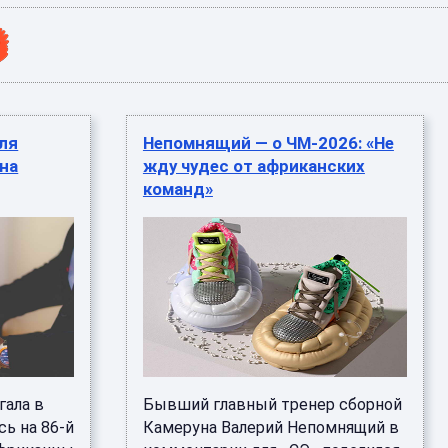
для
Непомнящий — о ЧМ-2026: «Не
на
жду чудес от африканских
команд»
гала в
Бывший главный тренер сборной
сь на 86-й
Камеруна Валерий Непомнящий в