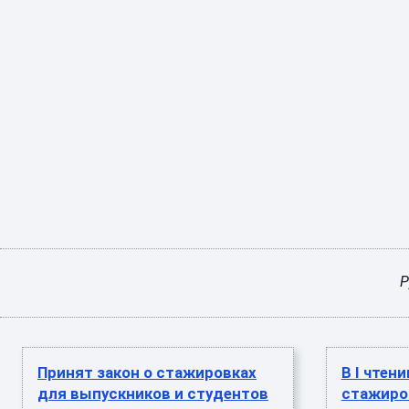
Р
Принят закон о стажировках
В I чтен
для выпускников и студентов
стажиро