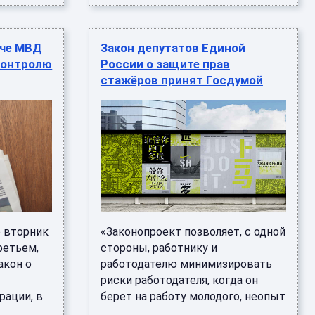
аче МВД
Закон депутатов Единой
контролю
России о защите прав
стажёров принят Госдумой
о вторник
«Законопроект позволяет, с одной
ретьем,
стороны, работнику и
акон о
работодателю минимизировать
риски работодателя, когда он
рации, в
берет на работу молодого, неопыт
...