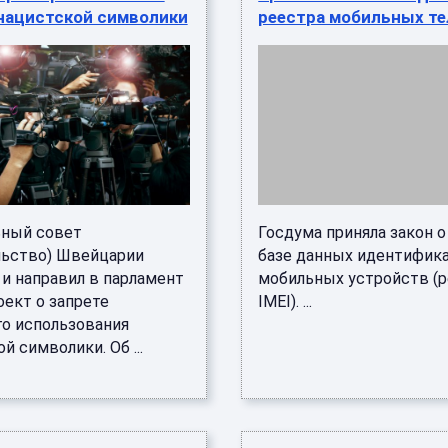
 нацистской символики
реестра мобильных т
ный совет
Госдума приняла закон о
льство) Швейцарии
базе данных идентифик
 и направил в парламент
мобильных устройств (
оект о запрете
IMEI). ...
го использования
й символики. Об ...