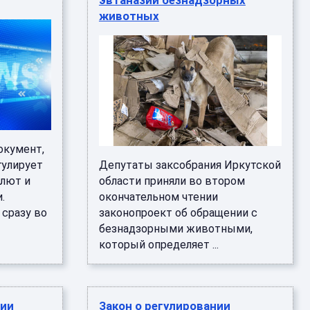
эвтаназии безнадзорных
животных
окумент,
гулирует
Депутаты заксобрания Иркутской
лют и
области приняли во втором
.
окончательном чтении
 сразу во
законопроект об обращении с
безнадзорными животными,
который определяет ...
нии
Закон о регулировании