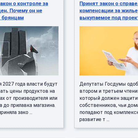
акон о контроле за
Принят закон о справ
ен. Почему он не
компенсации за жилье
 брянцам
выкупаемое под прое
я 2027 года власти будут
Депутаты Госдумы одоб
ать цены продуктов на
втором и третьем чтении
ах от производителя или
который должен защити
 до прилавка магазина.
собственников, чьи дом
риняла зако ...
попадают под комплекс
развитие т ...