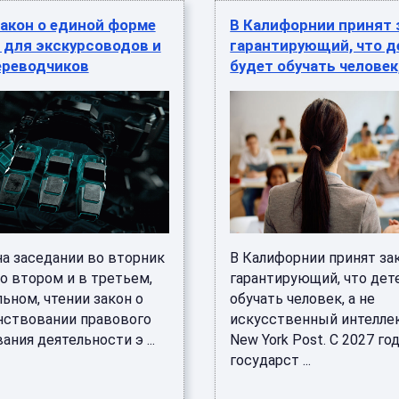
акон о единой форме
В Калифорнии принят 
 для экскурсоводов и
гарантирующий, что д
ереводчиков
будет обучать человек,
на заседании во вторник
В Калифорнии принят зак
о втором и в третьем,
гарантирующий, что дет
ьном, чтении закон о
обучать человек, а не
ствовании правового
искусственный интелле
ания деятельности э ...
New York Post. С 2027 го
государст ...