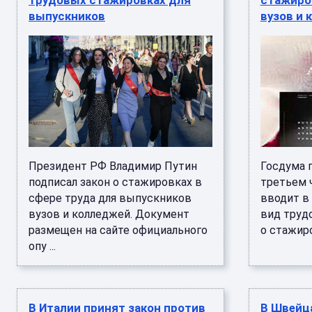
трудовых стажировках для
стажиро
выпускников
вузов и 
Президент РФ Владимир Путин
Госдума 
подписал закон о стажировках в
третьем 
сфере труда для выпускников
вводит в
вузов и колледжей. Документ
вид труд
размещен на сайте официального
о стажиро
опу ...
В Италии принят закон против
В Швейца