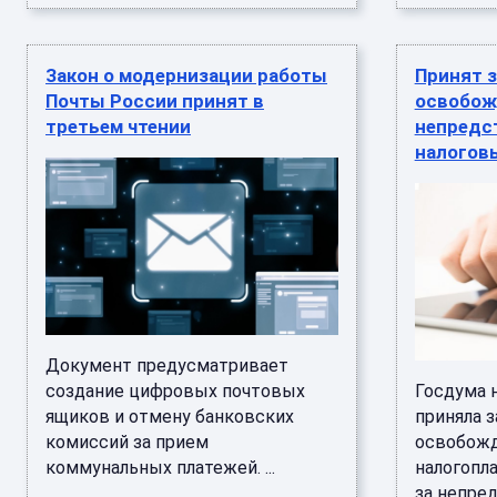
Закон о модернизации работы
Принят з
Почты России принят в
освобож
третьем чтении
непредс
налогов
Документ предусматривает
создание цифровых почтовых
Госдума н
ящиков и отмену банковских
приняла з
комиссий за прием
освобож
коммунальных платежей. ...
налогопл
за непре