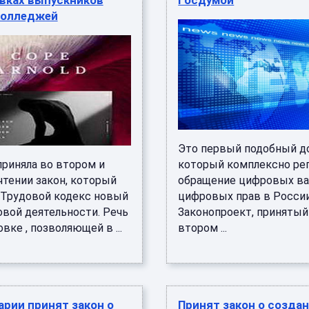
вках выпускников
Госдумой
колледжей
Это первый подобный д
приняла во втором и
который комплексно ре
чтении закон, который
обращение цифровых ва
 Трудовой кодекс новый
цифровых прав в России
овой деятельности. Речь
Законопроект, принятый
вке , позволяющей в ...
втором ...
рии принят закон о
Принят закон о созда