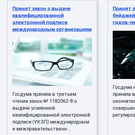
Принят закон о выдаче
Принят з
квалифицированной
бейджей
электронной подписи
гидов-п
международным организациям
Госдума 
Госдума приняла в третьем
приняла в
чтении закон № 1182063-8 о
окончател
выдаче усиленной
совершен
квалифицированной электронной
регулиров
подписи (УКЭП) международным
и межправительственн ...