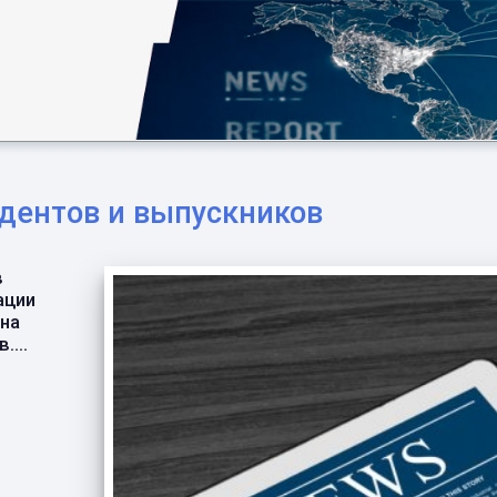
удентов и выпускников
в
ации
 на
...