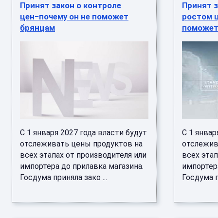
Принят закон о контроле
Принят з
цен−почему он не поможет
ростом ц
брянцам
поможет
C 1 января 2027 года власти будут
C 1 январ
отслеживать цены продуктов на
отслежив
всех этапах от производителя или
всех этап
импортера до прилавка магазина.
импортера
Госдума приняла зако ...
Госдума п