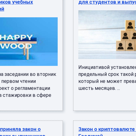
иков учебных
для студентов и выпу
ий
Инициативой установле
на заседании во вторник
предельный срок такой 
в первом чтении
который не может пре
оект о регламентации
шесть месяцев. ...
а стажировки в сфере
приняла закон о
Закон о криптовалюте