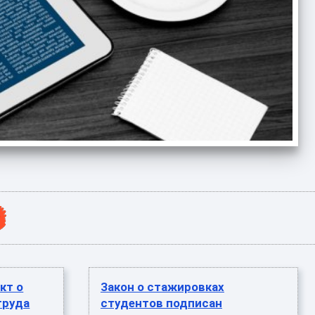
кт о
Закон о стажировках
труда
студентов подписан