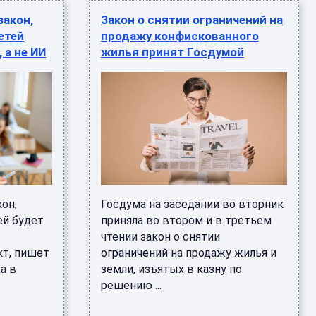
закон,
Закон о снятии ограничений на
етей
продажу конфискованного
 а не ИИ
жилья принят Госдумой
он,
Госдума на заседании во вторник
ей будет
приняла во втором и в третьем
чтении закон о снятии
кт, пишет
ограничений на продажу жилья и
да в
земли, изъятых в казну по
решению ...