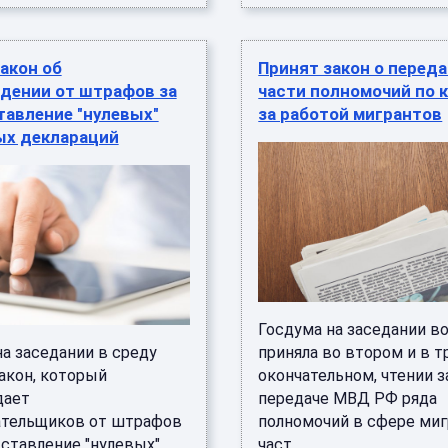
акон об
Принят закон о перед
дении от штрафов за
части полномочий по 
тавление "нулевых"
за работой мигрантов
ых деклараций
Госдума на заседании в
а заседании в среду
приняла во втором и в т
акон, который
окончательном, чтении з
дает
передаче МВД РФ ряда
ательщиков от штрафов
полномочий в сфере миг
дставление "нулевых"
част ...