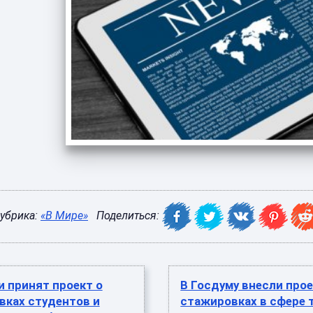
убрика:
«В Мире»
Поделиться:
ии принят проект о
В Госдуму внесли прое
вках студентов и
стажировках в сфере 