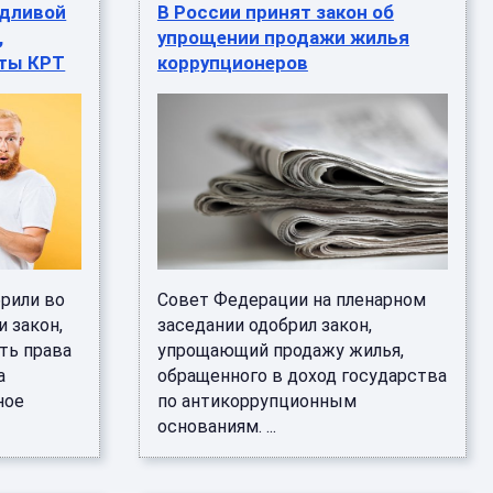
едливой
В России принят закон об
,
упрощении продажи жилья
кты КРТ
коррупционеров
рили во
Совет Федерации на пленарном
 закон,
заседании одобрил закон,
ть права
упрощающий продажу жилья,
а
обращенного в доход государства
ное
по антикоррупционным
основаниям. ...