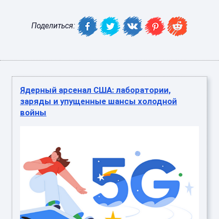
Поделиться:
Ядерный арсенал США: лаборатории,
заряды и упущенные шансы холодной
войны